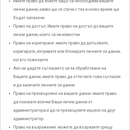
Имате право да знаете защо са необходими вашите
лични данни, какво ще се случи с тях и колко време ще
бъдат запазени.
Право на достъп: Имате право на достъп до вашите
лични данни, които са ни известни.
Право на коригиране: имате право да допълвате,
коригирате, изтривате или блокирате личните си данни,
когато пожелаете.
Ако ни дадете съгласието си за обработване на
Вашите данни, имате право да оттеглите това съгласие
и да заличите личните си данни.
Право на прехвърляне на вашите данни: имате право
да поискате всички Ваши лични данни от
администратора и да ги прехвърлите изцяло на друг
администратор.
Право на възражение: можете да възразите срещу