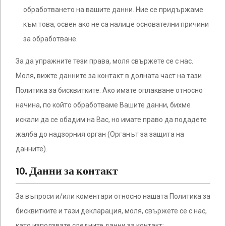
обработването на вашите данни. Ние се придържаме
към това, освен ако не са налице основателни причини
за обработване.
За да упражните тези права, моля свържете се с нас.
Моля, вижте данните за контакт в долната част на тази
Политика за бисквитките. Ако имате оплакване относно
начина, по който обработваме Вашите данни, бихме
искали да се обадим на Вас, но имате право да подадете
жалба до надзорния орган (Органът за защита на
данните).
10. Данни за контакт
За въпроси и/или коментари относно нашата Политика за
бисквитките и тази декларация, моля, свържете се с нас,
като използвате следните данни за контакт: