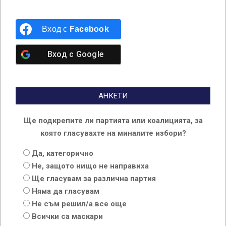
2025-
01-
06
Вход с
Facebook
Вход с
Google
АНКЕТИ
Ще подкрепите ли партията или коалицията, за
която гласувахте на миналите избори?
Да, категорично
Не, защото нищо не направиха
Ще гласувам за различна партия
Няма да гласувам
Не съм решил/а все още
Всички са маскари