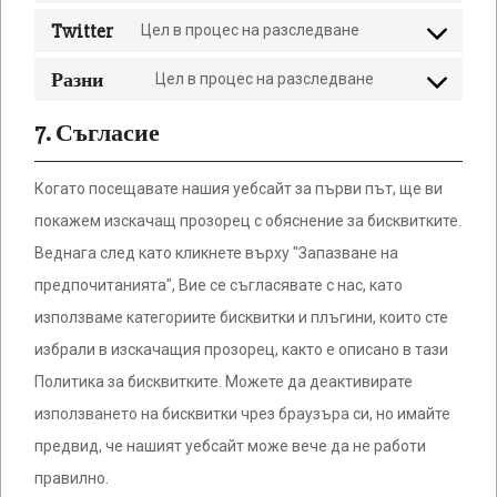
service
Twitter
Цел в процес на разследване
youtube
Consent
to
Разни
Цел в процес на разследване
service
Consent
twitter
to
7. Съгласие
service
Разни
Когато посещавате нашия уебсайт за първи път, ще ви
покажем изскачащ прозорец с обяснение за бисквитките.
Веднага след като кликнете върху "Запазване на
предпочитанията", Вие се съгласявате с нас, като
използваме категориите бисквитки и плъгини, които сте
избрали в изскачащия прозорец, както е описано в тази
Политика за бисквитките. Можете да деактивирате
използването на бисквитки чрез браузъра си, но имайте
предвид, че нашият уебсайт може вече да не работи
правилно.