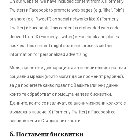
On our website, we have included content from X (Formerly
Twitter) и Facebook to promote web pages (e.g. “like”, “pin”)
or share (e.g. “tweet”) on social networks like X (Formerly
Twitter) и Facebook. This content is embedded with code
derived from X (Formerly Twitter) и Facebook and places
cookies. This content might store and process certain
information for personalized advertising.
Моля, прочетете декларацията за поверителност на тези
социални мрежи (които могат да се променят редовно),
за да прочетете какво правят с Вашите (лични) данни,
които те обработват с помощта на тези бисквитки.
Данните, които се извличат, са анонимизирани колкото е
възможно повече. X (Formerly Twitter) и Facebook са
разположени в Съединените щати.
6. Поставени бисквитки