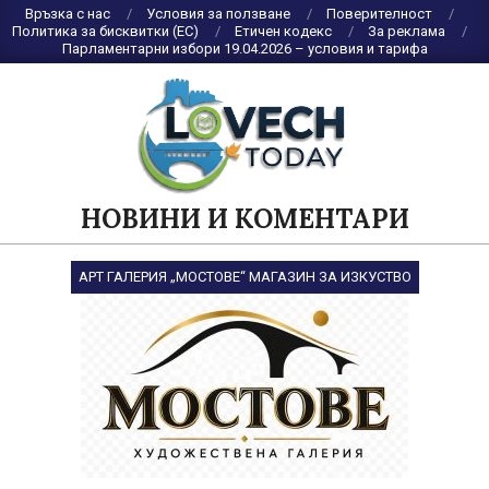
Skip
Връзка с нас
Условия за ползване
Поверителност
Политика за бисквитки (ЕС)
Етичен кодекс
За реклама
to
Парламентарни избори 19.04.2026 – условия и тарифа
content
НОВИНИ И КОМЕНТАРИ
АРТ ГАЛЕРИЯ „МОСТОВЕ“ МАГАЗИН ЗА ИЗКУСТВО