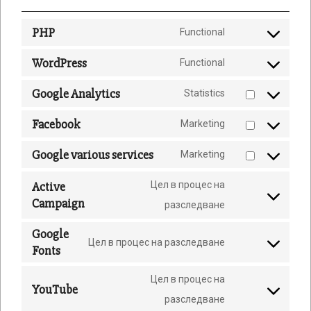
PHP
Functional
Consent
to
WordPress
Functional
service
Consent
php
to
Google Analytics
Statistics
service
Consent
wordpress
to
Facebook
Marketing
service
Consent
google-
to
analytics
Google various services
Marketing
service
Consent
facebook
to
Active
Цел в процес на
service
google-
Consent
Campaign
разследване
various-
to
services
service
Google
active-
Цел в процес на разследване
Consent
Fonts
campaign
to
service
Цел в процес на
YouTube
google-
Consent
разследване
fonts
to