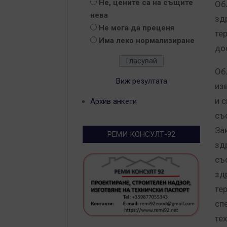
Не, цените са на същите
Об
нева
зд
Не мога да преценя
те
Има леко нормализиране
до
Об
Виж резултата
из
и 
Архив анкети
съ
За
РЕМИ КОНСУЛТ-92
зд
съ
зд
те
сп
те