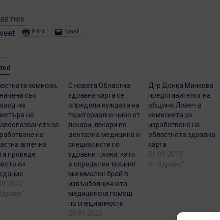
RE THIS:
Print
Email
weet
ated
астната комисия,
С новата Областна
Д-р Донка Минкова
начена със
здравна карта се
представителят на
овед на
определи нуждата на
община Ловеч в
истъра на
териториално ниво от
комисията за
авеопазването за
лекари, лекари по
изработване на
работване на
дентална медицина и
областната здравна
астна аптечна
специалисти по
карта
та проведе
здравни грижи, като
24.09.2015
вото си
е определен техният
In "Здраве"
едание
минимален брой в
09.2022
извънболничната
"Здраве"
медицинска помощ
по специалности
28.09.2023