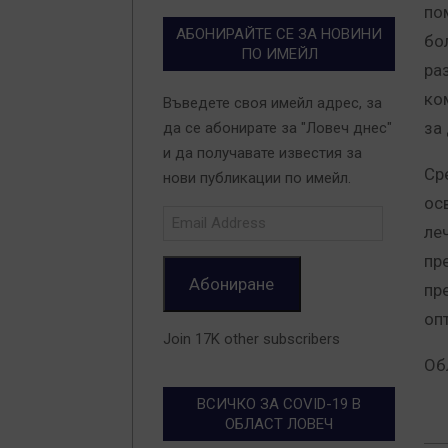
по
АБОНИРАЙТЕ СЕ ЗА НОВИНИ
бо
ПО ИМЕЙЛ
ра
ко
Въведете своя имейл адрес, за
за
да се абонирате за "Ловеч днес"
и да получавате известия за
Ср
нови публикации по имейл.
ос
Email
ле
Address
пр
Абониране
пр
оп
Join 17K other subscribers
Об
ВСИЧКО ЗА COVID-19 В
ОБЛАСТ ЛОВЕЧ