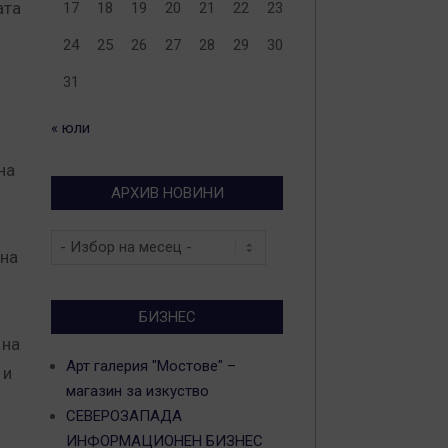
ата
17
18
19
20
21
22
23
24
25
26
27
28
29
30
31
« юли
на
АРХИВ НОВИНИ
Архив
 на
новини
БИЗНЕС
 на
Арт галерия "Мостове" –
 и
магазин за изкуство
СЕВЕРОЗАПАДА
ИНФОРМАЦИОНЕН БИЗНЕС