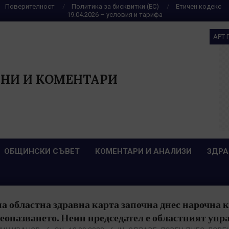
Поверителност
Политика за бисквитки (ЕС)
Етичен кодекс
19.04.2026 – условия и тарифа
АРТ 
НИ И КОМЕНТАРИ
ОБЩИНСКИ СЪВЕТ
КОМЕНТАРИ И АНАЛИЗИ
ЗДРА
а областна здравна карта започна днес нарочна 
еопазването. Неин председател е областният уп