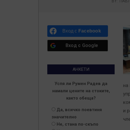
BY:
ПАВЛ
Вход с
Facebook
Вход с
Google
АНКЕТИ
Успя ли Румен Радев да
на
намали цените на стоките,
уп
както обеща?
ко
Да, всичко поевтиня
и 
значително
чл
Не, стана по-скъпо