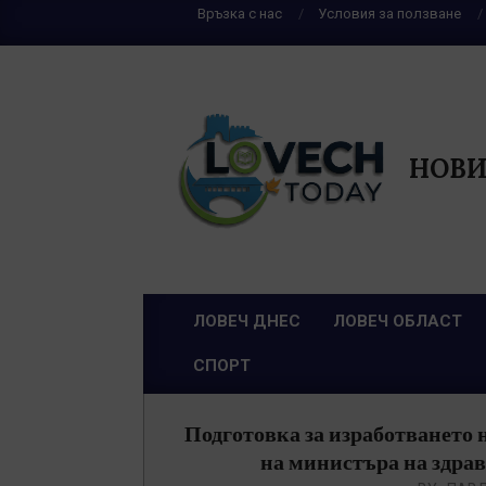
Skip
Връзка с нас
Условия за ползване
to
content
НОВИ
ЛОВЕЧ ДНЕС
ЛОВЕЧ ОБЛАСТ
Primary
СПОРТ
Navigation
Menu
Подготовка за изработването н
на министъра на здрав