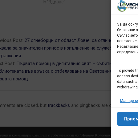
In "Здраве"
За да осиг
бисквитки 
3-
Съгласието
evious Post:
27 огнеборци от област Ловеч са отличени с писмен
поведение 
Несъгласие
хвала за значителен принос в изпълнение на служебните
определени
дължения
xt Post:
Първата помощ в дигиталния свят – събитие на БЧК и
блиотеката във връзка с отбелязване на Световния ден на
To provide t
access devic
рвата помощ
data such as
withdrawing
Manage se
ments are closed, but
trackbacks
and pingbacks are open.
Прие
новини и коментари Сайтът е собственост на "Иванов Комюникейшънс" ЕООД 