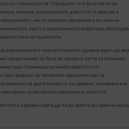
мощ по специалности. Определят се и брой легла за
лнично лечение, медицинските дейности по видове и
зпределението им по лечебни заведения и по нива на
мпетентност, както и медицинската апаратура, необходи
 диагностика на пациентите.
ед изискванията е към изготвената здравна карта да им
вен предложение за броя на лекари и легла за болнично
чение още становище за необходимостта от
еструктуриране на лечебните заведения или за
едприемане на други мерки по създаване, закриване или
тимизиране на лечебните заведения в областта.
ластната здравна карта ще бъде приета до края на месе