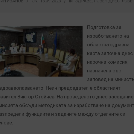
ИН ИВАНОВ
ON:
13.09.2023
IN:
ЗДРАВЕ
,
ЛОВЕЧ ДНЕС
,
ЛОВЕ
Подготовка за
изработването на
областна здравна
карта започна днес
нарочна комисия,
назначена със
заповед на минист
 здравеопазването. Неин председател е областният
равител Виктор Стойчев. На проведеното днес заседание
мисията обсъди методиката за изработване на докумен
разпредели функциите и задачите между отделните си
енове.