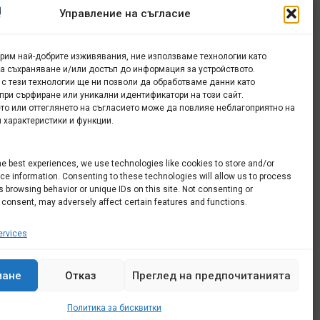
Управление на съгласие
урим най-добрите изживявания, ние използваме технологии като
за съхраняване и/или достъп до информация за устройството.
 с тези технологии ще ни позволи да обработваме данни като
а
при сърфиране или уникални идентификатори на този сайт.
то или оттеглянето на съгласието може да повлияе неблагоприятно на
 характеристики и функции.
he best experiences, we use technologies like cookies to store and/or
e information. Consenting to these technologies will allow us to process
 browsing behavior or unique IDs on this site. Not consenting or
 consent, may adversely affect certain features and functions.
rvices
мане
Отказ
Преглед на предпочитанията
Политика за бисквитки
Всички права запазени