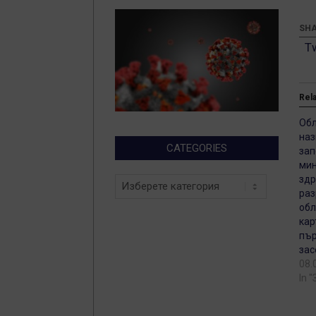
SHA
T
Rel
Обл
наз
CATEGORIES
зап
мин
здр
Categories
раз
обл
кар
пър
зас
08.
In 