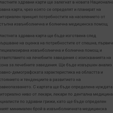
ластните здравни карти ще залегнат в новата Националн
равна карта, чрез която се определят и планират на
риториален принцип потребностите на населението от
стъпна извънболнична и болнична медицинска помощ.
ластната здравна карта ще бъде изготвена след
вършване на оценка на потребностите от спешна, първич
специализирана извънболнична и болнична помощ и
ответствието на лечебните заведения с изискванията на
кона за лечебните заведения.
Ще бъде извършен анализ
равно-демографската характеристика на областта и
стоянието и тенденциите в развитието на
равеопазването. С картата ще бъде определена нуждата
риториално ниво от лекари, лекари по дентална медицина
ециалисти по здравни грижи, като ще бъде определен
хният минимален брой в извънболничната медицинска