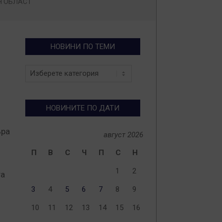
Ч ОБЛАСТ
НОВИНИ ПО ТЕМИ
Новини
по
теми
НОВИНИТЕ ПО ДАТИ
ъра
август 2026
П
В
С
Ч
П
С
Н
1
2
та
3
4
5
6
7
8
9
10
11
12
13
14
15
16