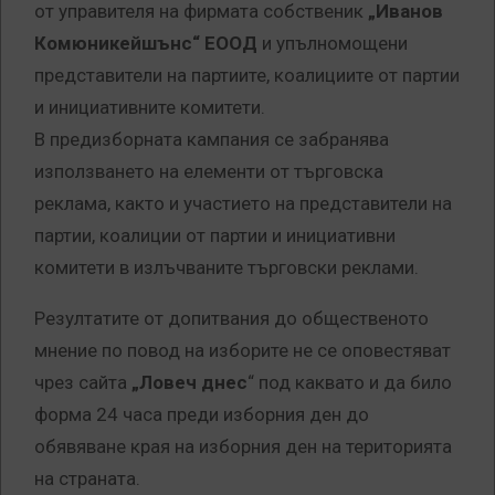
от управителя на фирмата собственик
„Иванов
Комюникейшънс“ ЕООД
и упълномощени
представители на партиите, коалициите от партии
и инициативните комитети.
В предизборната кампания се забранява
използването на елементи от търговска
реклама, както и участието на представители на
партии, коалиции от партии и инициативни
комитети в излъчваните търговски реклами.
Резултатите от допитвания до общественото
мнение по повод на изборите не се оповестяват
чрез сайта
„Ловеч днес
“ под каквато и да било
форма 24 часа преди изборния ден до
обявяване края на изборния ден на територията
на страната.