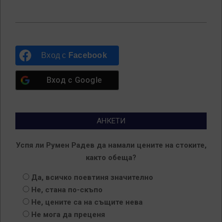
2026-
03-
17
Вход с
Facebook
Вход с
Google
АНКЕТИ
Успя ли Румен Радев да намали цените на стоките,
както обеща?
Да, всичко поевтиня значително
Не, стана по-скъпо
Не, цените са на същите нева
Не мога да преценя