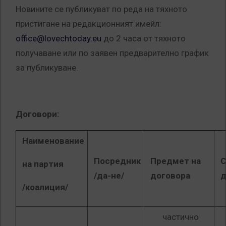
Новините се публикуват по реда на тяхното
пристигане на редакционният имейл:
office@lovechtoday.eu
до 2 часа от тяхното
получаване или по заявен предварително график
за публикуване.
Договори:
Наименование
Посредник
Предмет на
С
на партия
/да-не/
договора
д
/коалиция/
частично