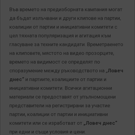
Във времето на предизборната кампания могат
да бъдат излъчвани и други клипове на партии,
коалиции от партии и инициативни комитети с
цел тяхната популяризация и агитация към
гласуване за техните кандидати. Времетраенето
на клиповете, мястото на видео прозорците,
времето на видимост се определят по
споразумение между ръководството на „
Ловеч
днес“
и партиите, коалициите от партии и
инициативни комитети. Всички агитационни
материали се предоставят от упълномощени
представители на регистрирани за участие
партии, коалиции от партии и инициативни
комитети или се изработват от
„Ловеч днес“
при едни и същи условия и цени.