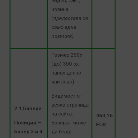
видео, сайт,
новина.
(предоставя се
само една
позиция)
Размер 250х
(до) 300 рх,
панел дясно
или ляво)
Видимост от
всяка страница
2.1 Банери
на сайта.
460,16
Позиция –
Банерът може
EUR
Банер 3 и 4
да бъде