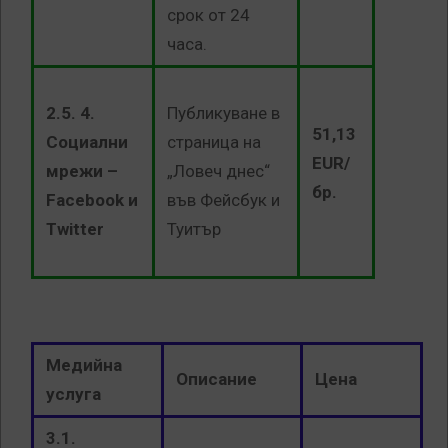
срок от 24
часа.
2.5. 4.
Публикуване в
51,13
Социални
страница на
EUR/
мрежи –
„Ловеч днес“
бр.
Facebook и
във Фейсбук и
Twitter
Туитър
Медийна
Описание
Цена
услуга
3.1.