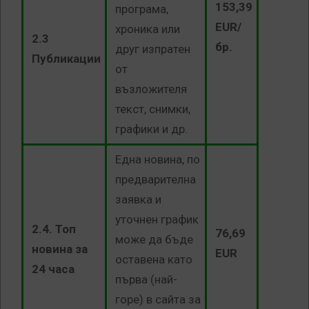
153,39
програма,
EUR/
хроника или
2.3
бр.
друг изпратен
Публикации
от
възложителя
текст, снимки,
графики и др.
Една новина, по
предварителна
заявка и
уточнен график
2.4. Топ
76,69
може да бъде
новина за
EUR
оставена като
24 часа
първа (най-
горе) в сайта за