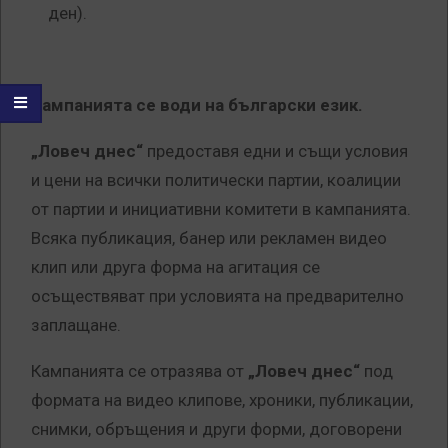
ден).
Кампанията се води на български език.
„Ловеч днес“
предоставя едни и същи условия
и цени на всички политически партии, коалиции
от партии и инициативни комитети в кампанията.
Всяка публикация, банер или рекламен видео
клип или друга форма на агитация се
осъществяват при условията на предварително
заплащане.
Кампанията се отразява от
„Ловеч днес“
под
формата на видео клипове, хроники, публикации,
снимки, обръщения и други форми, договорени