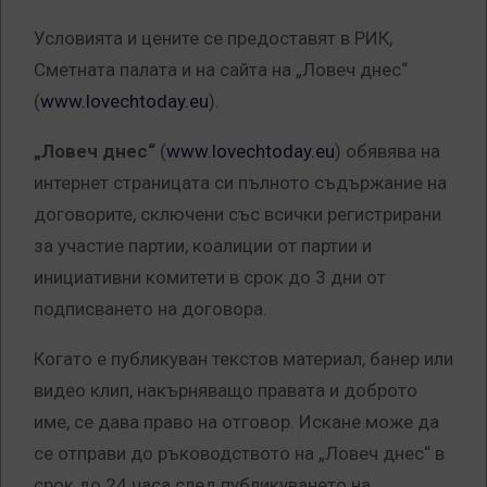
Условията и цените се предоставят в РИК,
Сметната палата и на сайта на „Ловеч днес“
(
www.lovechtoday.eu
).
„Ловеч днес“
(
www.lovechtoday.eu
) обявява на
интернет страницата си пълното съдържание на
договорите, сключени със всички регистрирани
за участие партии, коалиции от партии и
инициативни комитети в срок до 3 дни от
подписването на договора.
Когато е публикуван текстов материал, банер или
видео клип, накърняващо правата и доброто
име, се дава право на отговор. Искане може да
се отправи до ръководството на „Ловеч днес“ в
срок до 24 часа след публикуването на