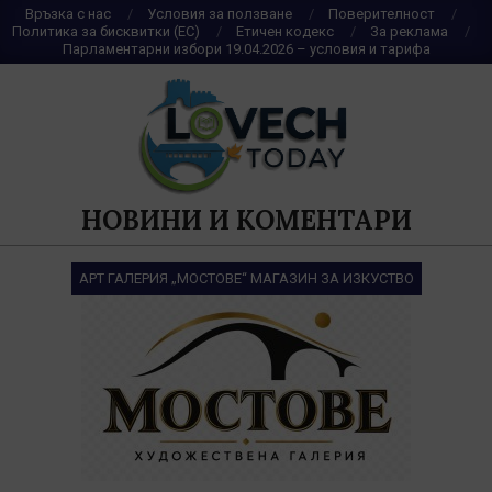
Skip
Връзка с нас
Условия за ползване
Поверителност
Политика за бисквитки (ЕС)
Етичен кодекс
За реклама
to
Парламентарни избори 19.04.2026 – условия и тарифа
content
НОВИНИ И КОМЕНТАРИ
АРТ ГАЛЕРИЯ „МОСТОВЕ“ МАГАЗИН ЗА ИЗКУСТВО