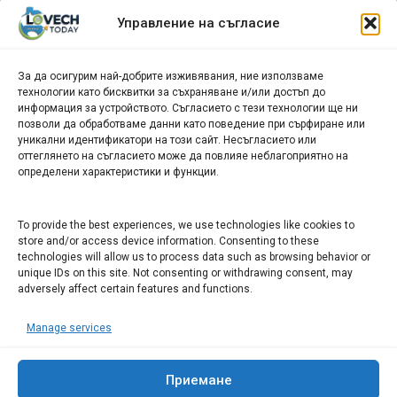
Архив
Управление на съгласие
новини
За да осигурим най-добрите изживявания, ние използваме
БИЗНЕС
технологии като бисквитки за съхраняване и/или достъп до
информация за устройството. Съгласието с тези технологии ще ни
Арт галерия "Мостове" – магазин за изкуство
позволи да обработваме данни като поведение при сърфиране или
уникални идентификатори на този сайт. Несъгласието или
СЕВЕРОЗАПАДА ИНФОРМАЦИОНЕН БИЗНЕС
оттеглянето на съгласието може да повлияе неблагоприятно на
ТУРИСТИЧЕСКИ КЛЪСТЕР
определени характеристики и функции.
ИНСТИТУЦИИ В ЛОВЕЧ
To provide the best experiences, we use technologies like cookies to
store and/or access device information. Consenting to these
technologies will allow us to process data such as browsing behavior or
Административен съд Ловеч
unique IDs on this site. Not consenting or withdrawing consent, may
adversely affect certain features and functions.
Областна администрация Ловеч
Община Ловеч
Manage services
ОДМВР Ловеч
Окръжен съд Ловеч
Районен съд Ловеч
Приемане