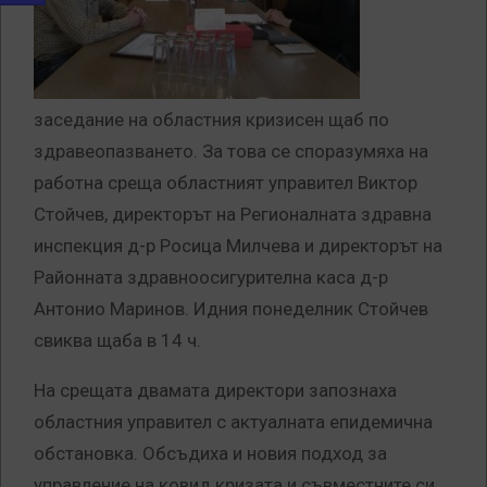
заседание на областния кризисен щаб по
здравеопазването. За това се споразумяха на
работна среща областният управител Виктор
Стойчев, директорът на Регионалната здравна
инспекция д-р Росица Милчева и директорът на
Районната здравноосигурителна каса д-р
Антонио Маринов. Идния понеделник Стойчев
свиква щаба в 14 ч.
На срещата двамата директори запознаха
областния управител с актуалната епидемична
обстановка. Обсъдиха и новия подход за
управление на ковид кризата и съвместните си