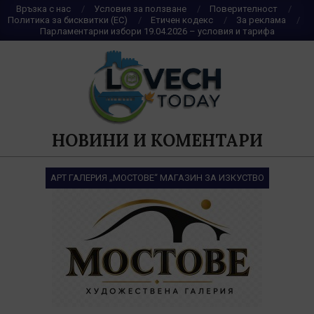
Skip
Връзка с нас
Условия за ползване
Поверителност
Политика за бисквитки (ЕС)
Етичен кодекс
За реклама
to
Парламентарни избори 19.04.2026 – условия и тарифа
content
НОВИНИ И КОМЕНТАРИ
АРТ ГАЛЕРИЯ „МОСТОВЕ“ МАГАЗИН ЗА ИЗКУСТВО