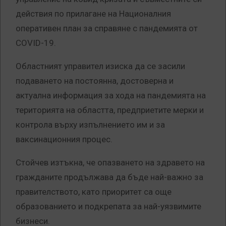
действия по прилагане на Националния
оперативен план за справяне с пандемията от
COVID-19.
Областният управител изиска да се засили
подаването на постоянна, достоверна и
актуална информация за хода на пандемията на
територията на областта, предприетите мерки и
контрола върху изпълнението им и за
ваксинационния процес.
Стойчев изтъкна, че опазването на здравето на
гражданите продължава да бъде най-важно за
правителството, като приоритет са още
образованието и подкрепата за най-уязвимите
бизнеси.