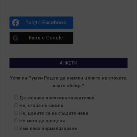
Вход с
Facebook
Вход с
Google
АНКЕТИ
Успя ли Румен Радев да намали цените на стоките,
както обеща?
Да, всичко поевтиня значително
Не, стана по-скъпо
Не, цените са на същите нева
Не мога да преценя
Има леко нормализиране