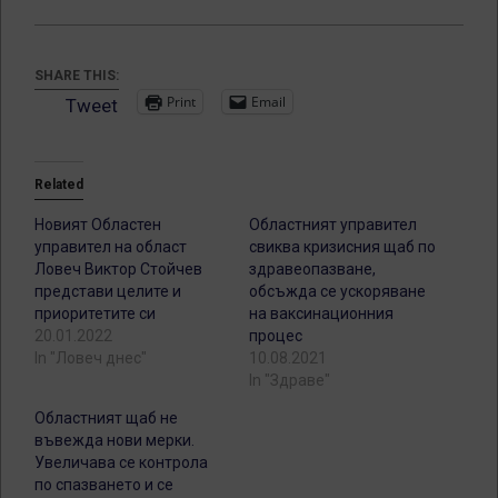
SHARE THIS:
Print
Email
Tweet
Related
Новият Областен
Областният управител
управител на област
свиква кризисния щаб по
Ловеч Виктор Стойчев
здравеопазване,
представи целите и
обсъжда се ускоряване
приоритетите си
на ваксинационния
20.01.2022
процес
In "Ловеч днес"
10.08.2021
In "Здраве"
Областният щаб не
въвежда нови мерки.
Увеличава се контрола
по спазването и се