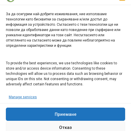
За да осигурим най-добрите изживявания, ние използваме
БИЗНЕС
технологии като бисквитки за съхраняване и/или достъп до
информация за устройството. Съгласието с тези технологии ще ни
Арт галерия "Мостове" – магазин за изкуство
позволи да обработваме данни като поведение при сърфиране или
уникални идентификатори на този сайт. Несъгласието или
СЕВЕРОЗАПАДА ИНФОРМАЦИОНЕН БИЗНЕС
оттеглянето на съгласието може да повлияе неблагоприятно на
ТУРИСТИЧЕСКИ КЛЪСТЕР
определени характеристики и функции.
ИНСТИТУЦИИ В ЛОВЕЧ
To provide the best experiences, we use technologies like cookies to
store and/or access device information. Consenting to these
technologies will allow us to process data such as browsing behavior or
Административен съд Ловеч
unique IDs on this site. Not consenting or withdrawing consent, may
adversely affect certain features and functions.
Областна администрация Ловеч
Община Ловеч
Manage services
ОДМВР Ловеч
Окръжен съд Ловеч
Районен съд Ловеч
Приемане
Отказ