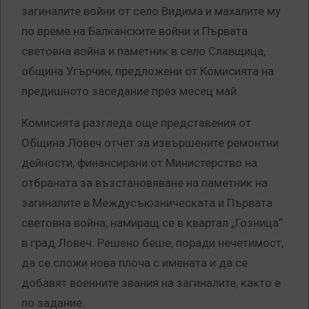
загиналите войни от село Видима и махалите му
по време на Балканските войни и Първата
световна война и паметник в село Славщица,
община Угърчин, предложени от Комисията на
предишното заседание през месец май.
Комисията разгледа още представения от
Община Ловеч отчет за извършените ремонтни
дейности, финансирани от Министерство на
отбраната за възстановяване на паметник на
загиналите в Междусъюзническата и Първата
световна война, намиращ се в квартал „Гозница“
в град Ловеч. Решено беше, поради нечетимост,
да се сложи нова плоча с имената и да се
добавят военните звания на загиналите, както е
по задание.