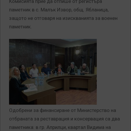
Комисията прие да отпише от регистъра
паметник в с. Малък Извор, общ. Ябланица,
защото не отговаря на изискванията за военен
паметник.
Одобрени за финансиране от Министерство на
отбраната за реставрация и консервация са два
паметника: в гр. Априлци, квартал Видима на