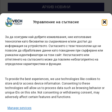
АРХИВ НОВИНИ
Архив
Управление на съгласие
новини
За да осигурим най-добрите изживявания, ние използваме
БИЗНЕС
технологии като бисквитки за съхраняване и/или достъп до
информация за устройството. Съгласието с тези технологии ще ни
Арт галерия "Мостове" – магазин за изкуство
позволи да обработваме данни като поведение при сърфиране или
уникални идентификатори на този сайт. Несъгласието или
СЕВЕРОЗАПАДА ИНФОРМАЦИОНЕН БИЗНЕС
оттеглянето на съгласието може да повлияе неблагоприятно на
ТУРИСТИЧЕСКИ КЛЪСТЕР
определени характеристики и функции.
ИНСТИТУЦИИ В ЛОВЕЧ
To provide the best experiences, we use technologies like cookies to
store and/or access device information. Consenting to these
technologies will allow us to process data such as browsing behavior or
Административен съд Ловеч
unique IDs on this site. Not consenting or withdrawing consent, may
adversely affect certain features and functions.
Областна администрация Ловеч
Община Ловеч
Manage services
ОДМВР Ловеч