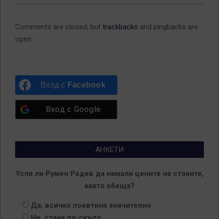
Comments are closed, but
trackbacks
and pingbacks are
open.
Вход с
Facebook
Вход с
Google
АНКЕТИ
Успя ли Румен Радев да намали цените на стоките,
както обеща?
Да, всичко поевтиня значително
Не, стана по-скъпо