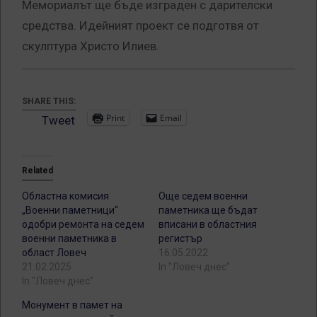
Мемориалът ще бъде изграден с дарителски
средства. Идейният проект се подготвя от
скулптура Христо Илиев.
SHARE THIS:
Print
Email
Tweet
Related
Областна комисия
Още седем военни
„Военни паметници“
паметника ще бъдат
одобри ремонта на седем
вписани в областния
военни паметника в
регистър
област Ловеч
16.05.2022
21.02.2025
In "Ловеч днес"
In "Ловеч днес"
Монумент в памет на