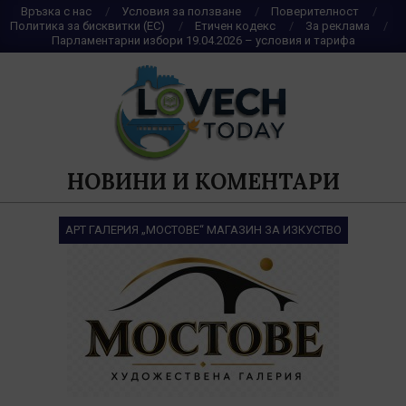
Skip
Връзка с нас
Условия за ползване
Поверителност
Политика за бисквитки (ЕС)
Етичен кодекс
За реклама
to
Парламентарни избори 19.04.2026 – условия и тарифа
content
НОВИНИ И КОМЕНТАРИ
АРТ ГАЛЕРИЯ „МОСТОВЕ“ МАГАЗИН ЗА ИЗКУСТВО