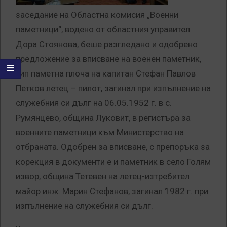
заседание на Областна комисия „Военни
паметници“, водено от областния управител
Дора Стоянова, беше разгледано и одобрено
предложение за вписване на военен паметник,
тип паметна плоча на капитан Стефан Павлов
Петков летец – пилот, загинал при изпълнение на
служебния си дълг на 06.05.1952 г. в с.
Румянцево, община Луковит, в регистъра за
военните паметници към Министерство на
отбраната. Одобрен за вписване, с препоръка за
корекция в документи е и паметник в село Голям
извор, община Тетевен на летец-изтребител
майор инж. Марин Стефанов, загинал 1982 г. при
изпълнение на служебния си дълг.