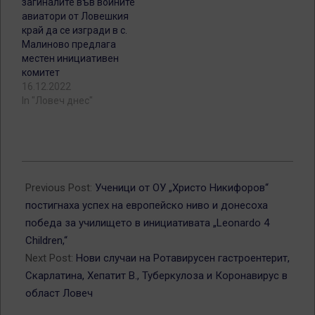
загиналите във войните
авиатори от Ловешкия
край да се изгради в с.
Малиново предлага
местен инициативен
комитет
16.12.2022
In "Ловеч днес"
2024-
10-
Previous Post:
Ученици от ОУ „Христо Никифоров“
07
постигнаха успех на европейско ниво и донесоха
победа за училището в инициативата „Leonardo 4
Children,“
Next Post:
Нови случаи на Ротавирусен гастроентерит,
Скарлатина, Хепатит B., Туберкулоза и Коронавирус в
област Ловеч