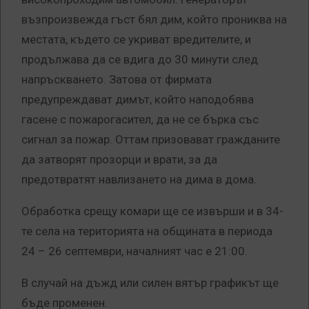
възпроизвежда гъст бял дим, който прониква на
местата, където се укриват вредителите, и
продължава да се вдига до 30 минути след
напръскването. Затова от фирмата
предупреждават димът, който наподобява
гасене с пожарогасител, да не се бърка със
сигнал за пожар. Оттам призовават гражданите
да затворят прозорци и врати, за да
предотвратят навлизането на дима в дома.
Обработка срещу комари ще се извърши и в 34-
те села на територията на общината в периода
24 – 26 септември, началният час е 21:00.
В случай на дъжд или силен вятър графикът ще
бъде променен.