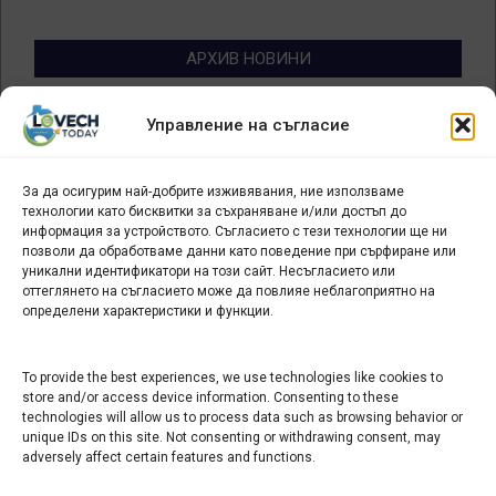
АРХИВ НОВИНИ
Архив
Управление на съгласие
новини
За да осигурим най-добрите изживявания, ние използваме
БИЗНЕС
технологии като бисквитки за съхраняване и/или достъп до
информация за устройството. Съгласието с тези технологии ще ни
Арт галерия "Мостове" – магазин за изкуство
позволи да обработваме данни като поведение при сърфиране или
уникални идентификатори на този сайт. Несъгласието или
СЕВЕРОЗАПАДА ИНФОРМАЦИОНЕН БИЗНЕС
оттеглянето на съгласието може да повлияе неблагоприятно на
ТУРИСТИЧЕСКИ КЛЪСТЕР
определени характеристики и функции.
ИНСТИТУЦИИ В ЛОВЕЧ
To provide the best experiences, we use technologies like cookies to
store and/or access device information. Consenting to these
technologies will allow us to process data such as browsing behavior or
Административен съд Ловеч
unique IDs on this site. Not consenting or withdrawing consent, may
adversely affect certain features and functions.
Областна администрация Ловеч
Община Ловеч