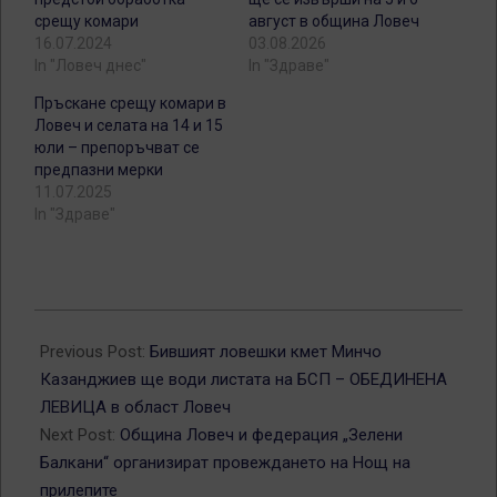
срещу комари
август в община Ловеч
16.07.2024
03.08.2026
In "Ловеч днес"
In "Здраве"
Пръскане срещу комари в
Ловеч и селата на 14 и 15
юли – препоръчват се
предпазни мерки
11.07.2025
In "Здраве"
2024-
09-
Previous Post:
Бившият ловешки кмет Минчо
23
Казанджиев ще води листата на БСП – ОБЕДИНЕНА
ЛЕВИЦА в област Ловеч
Next Post:
Община Ловеч и федерация „Зелени
Балкани“ организират провеждането на Нощ на
прилепите