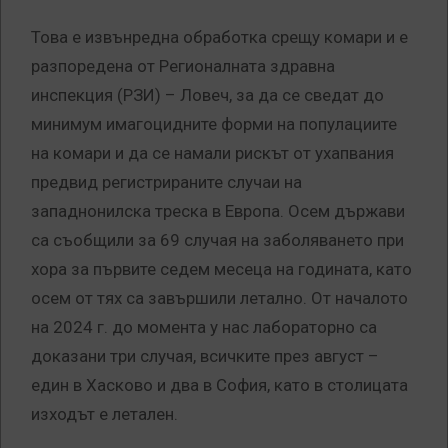
Това е извънредна обработка срещу комари и е
разпоредена от Регионалната здравна
инспекция (РЗИ) – Ловеч, за да се сведат до
минимум имагоцидните форми на популациите
на комари и да се намали рискът от ухапвания
предвид регистрираните случаи на
западнонилска треска в Европа. Осем държави
са съобщили за 69 случая на заболяването при
хора за първите седем месеца на годината, като
осем от тях са завършили летално. От началото
на 2024 г. до момента у нас лабораторно са
доказани три случая, всичките през август –
един в Хасково и два в София, като в столицата
изходът е летален.