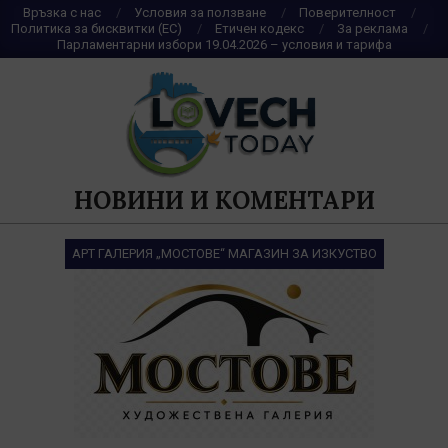
Skip
Връзка с нас
Условия за ползване
Поверителност
Политика за бисквитки (ЕС)
Етичен кодекс
За реклама
to
Парламентарни избори 19.04.2026 – условия и тарифа
content
НОВИНИ И КОМЕНТАРИ
АРТ ГАЛЕРИЯ „МОСТОВЕ“ МАГАЗИН ЗА ИЗКУСТВО