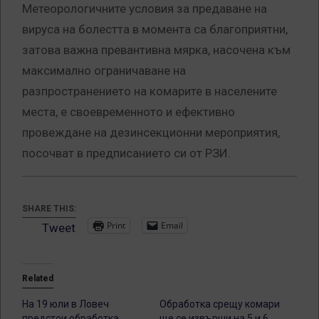
Метеорологичните условия за предаване на
вируса на болестта в момента са благоприятни,
затова важна превантивна мярка, насочена към
максимално ограничаване на
разпространението на комарите в населените
места, е своевременното и ефективно
провеждане на дезинсекционни мероприятия,
посочват в предписанието си от РЗИ.
SHARE THIS:
Print
Email
Tweet
Related
На 19 юли в Ловеч
Обработка срещу комари
предстои обработка
ще се извърши на 5 и 6