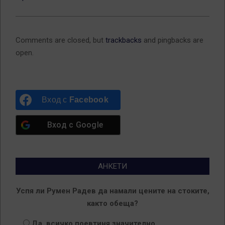
Comments are closed, but
trackbacks
and pingbacks are
open.
Вход с
Facebook
Вход с
Google
АНКЕТИ
Успя ли Румен Радев да намали цените на стоките,
както обеща?
Да, всичко поевтиня значително