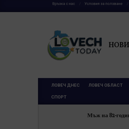
Skip
Връзка с нас
Условия за ползване
to
content
НОВИ
ЛОВЕЧ ДНЕС
ЛОВЕЧ ОБЛАСТ
Primary
СПОРТ
Navigation
Menu
Мъж на 82-годи