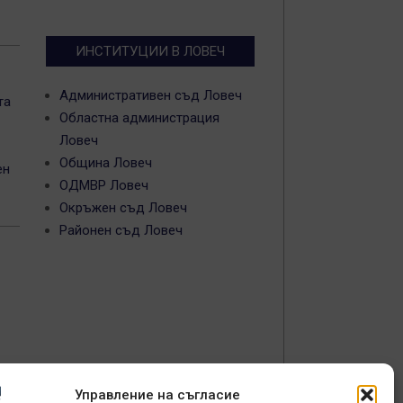
ИНСТИТУЦИИ В ЛОВЕЧ
Административен съд Ловеч
та
Областна администрация
Ловеч
Община Ловеч
ен
ОДМВР Ловеч
Окръжен съд Ловеч
Районен съд Ловеч
Управление на съгласие