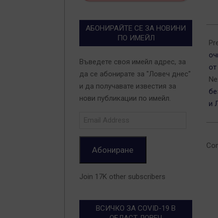
АБОНИРАЙТЕ СЕ ЗА НОВИНИ
202
ПО ИМЕЙЛ
11-
Pr
07
оч
Въведете своя имейл адрес, за
от
да се абонирате за "Ловеч днес"
Ne
и да получавате известия за
бе
нови публикации по имейл.
и 
Email
Address
Com
Абониране
Join 17K other subscribers
ВСИЧКО ЗА COVID-19 В
ОБЛАСТ ЛОВЕЧ