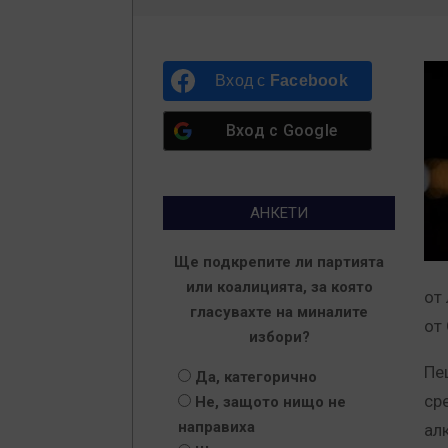
Вход с
Facebook
Вход с
Google
АНКЕТИ
Ще подкрепите ли партията
или коалицията, за която
от
гласувахте на миналите
от
избори?
Пе
Да, категорично
ср
Не, защото нищо не
направиха
ал