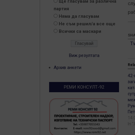
Ще гласувам за различна
сл
партия
ра
Няма да гласувам
Не съм решил/а все още
Всички са маскари
SHA
T
Виж резултата
Rel
Архив анкети
42-
заг
РЕМИ КОНСУЛТ-92
кат
сут
меж
Рум
Пет
14.
In 