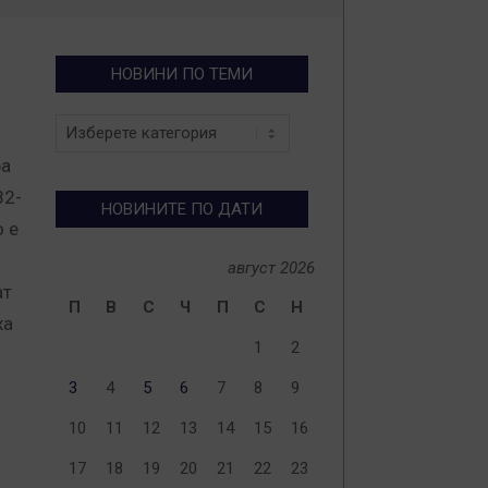
НОВИНИ ПО ТЕМИ
Новини
по
ра
теми
82-
НОВИНИТЕ ПО ДАТИ
 е
август 2026
ат
П
В
С
Ч
П
С
Н
ха
1
2
3
4
5
6
7
8
9
10
11
12
13
14
15
16
17
18
19
20
21
22
23