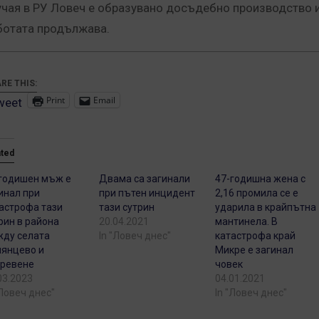
учая в РУ Ловеч е образувано досъдебно производство 
ботата продължава.
RE THIS:
Print
Email
weet
ated
годишен мъж е
Двама са загинали
47-годишна жена с
инал при
при пътен инцидент
2,16 промила се е
астрофа тази
тази сутрин
ударила в крайпътна
рин в района
20.04.2021
мантинела. В
ду селата
In "Ловеч днес"
катастрофа край
янцево и
Микре е загинал
ревене
човек
03.2023
04.01.2021
"Ловеч днес"
In "Ловеч днес"