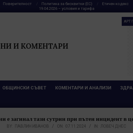
Поверителност
Политика за бисквитки (ЕС)
Етичен кодекс
19.04.2026 – условия и тарифа
АРТ 
НИ И КОМЕНТАРИ
ОБЩИНСКИ СЪВЕТ
КОМЕНТАРИ И АНАЛИЗИ
ЗДРА
ни е загинал тази сутрин при пътен инцидент в ц
BY:
ПАВЛИН ИВАНОВ
ON:
07.11.2024
IN:
ЛОВЕЧ ДНЕС