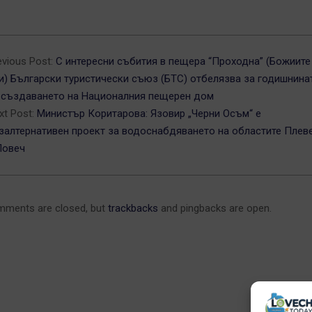
4-
evious Post:
С интересни събития в пещера “Проходна” (Божиите
и) Български туристически съюз (БТС) отбелязва за годишнина
 създаването на Националния пещерен дом
xt Post:
Министър Коритарова: Язовир „Черни Осъм“ е
залтернативен проект за водоснабдяването на областите Плев
Ловеч
ments are closed, but
trackbacks
and pingbacks are open.