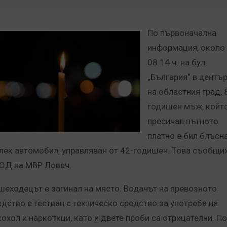
По първоначална
информация, около
08.14 ч. на бул.
„България“ в центъ
на областния град, 
годишен мъж, който
пресичал пътното
платно е бил блъсн
 лек автомобил, управляван от 42-годишен. Това съобщи
 ОД на МВР Ловеч.
шеходецът е загинал на място. Водачът на превозното
едство е тестван с техническо средство за употреба на
кохол и наркотици, като и двете проби са отрицателни. По