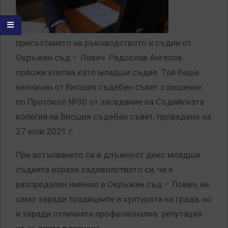
присъствието на ръководството и съдии от
Окръжен съд – Ловеч Радослав Ангелов
положи клетва като младши съдия. Той беше
назначен от Висшия съдебен съвет с решение
по Протокол №30 от заседание на Съдийската
колегия на Висшия съдебен съвет, проведено на
27 юли 2021 г.
При встъпването си в длъжност днес младши
съдията изрази задоволството си, че е
разпределен именно в Окръжен съд – Ловеч, не
само заради традициите и културата на града, но
и заради отличната професионална репутация