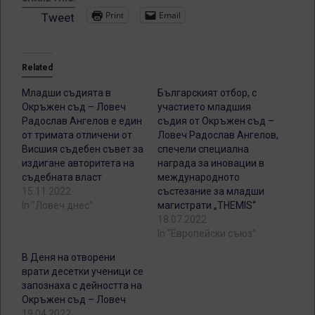
Print
Email
Tweet
Related
Младши съдията в
Българският отбор, с
Окръжен съд – Ловеч
участието младшия
Радослав Ангелов е един
съдия от Окръжен съд –
от тримата отличени от
Ловеч Радослав Ангелов,
Висшия съдебен съвет за
спечели специална
издигане авторитета на
награда за иновации в
съдебната власт
международното
15.11.2022
състезание за младши
In "Ловеч днес"
магистрати „THEMIS“
18.07.2022
In "Европейски съюз"
В Деня на отворени
врати десетки ученици се
запознаха с дейността на
Окръжен съд – Ловеч
19.04.2022