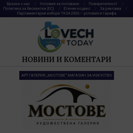
Skip
Връзка с нас
Условия за ползване
Поверителност
Политика за бисквитки (ЕС)
Етичен кодекс
За реклама
to
Парламентарни избори 19.04.2026 – условия и тарифа
content
НОВИНИ И КОМЕНТАРИ
АРТ ГАЛЕРИЯ „МОСТОВЕ“ МАГАЗИН ЗА ИЗКУСТВО