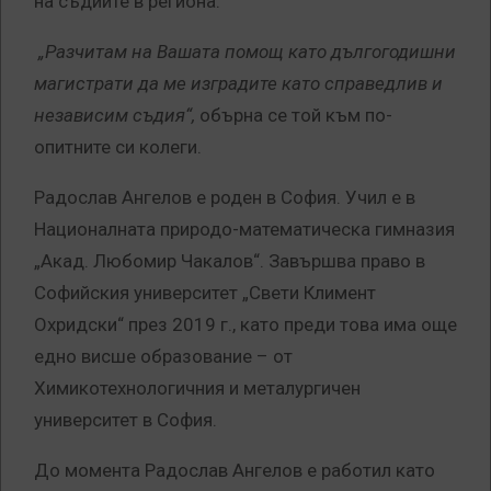
на съдиите в региона.
„Разчитам на Вашата помощ като дългогодишни
магистрати да ме изградите като справедлив и
независим съдия“,
обърна се той към по-
опитните си колеги.
Радослав Ангелов е роден в София. Учил е в
Националната природо-математическа гимназия
„Акад. Любомир Чакалов“. Завършва право в
Софийския университет „Свети Климент
Охридски“ през 2019 г., като преди това има още
едно висше образование – от
Химикотехнологичния и металургичен
университет в София.
До момента Радослав Ангелов е работил като