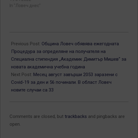
In "Ловеч днес"
2021-
08-
Previous Post:
Община Ловеч обявява ежегодната
31
Процедура за определяне на получателя на
Специална стипендия „Академик Димитър Мишев“ за
новата академична учебна година
Next Post:
Месец август завърши 2053 заразени с
Covid-19 за ден и 56 починали. В област Ловеч
новите случаи са 33
Comments are closed, but
trackbacks
and pingbacks are
open.