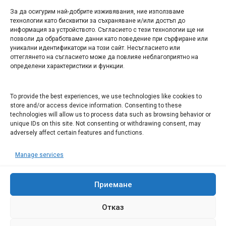
За да осигурим най-добрите изживявания, ние използваме
БИЗНЕС
технологии като бисквитки за съхраняване и/или достъп до
информация за устройството. Съгласието с тези технологии ще ни
Арт галерия "Мостове" – магазин за изкуство
позволи да обработваме данни като поведение при сърфиране или
уникални идентификатори на този сайт. Несъгласието или
СЕВЕРОЗАПАДА ИНФОРМАЦИОНЕН БИЗНЕС
оттеглянето на съгласието може да повлияе неблагоприятно на
ТУРИСТИЧЕСКИ КЛЪСТЕР
определени характеристики и функции.
ИНСТИТУЦИИ В ЛОВЕЧ
To provide the best experiences, we use technologies like cookies to
store and/or access device information. Consenting to these
technologies will allow us to process data such as browsing behavior or
Административен съд Ловеч
unique IDs on this site. Not consenting or withdrawing consent, may
adversely affect certain features and functions.
Областна администрация Ловеч
Община Ловеч
Manage services
ОДМВР Ловеч
Окръжен съд Ловеч
Приемане
Районен съд Ловеч
Отказ