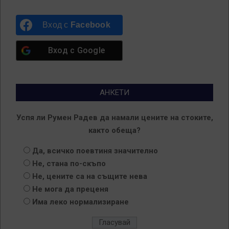
Вход с
Facebook
Вход с
Google
АНКЕТИ
Успя ли Румен Радев да намали цените на стоките,
както обеща?
Да, всичко поевтиня значително
Не, стана по-скъпо
Не, цените са на същите нева
Не мога да преценя
Има леко нормализиране