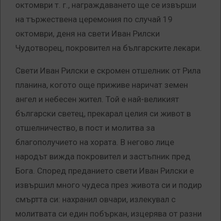
октомври т. г., награждаването ще се извърши
на тържествена церемония по случай 19
октомври, деня на свети Иван Рилски
Чудотворец, покровител на българските лекари.
Свети Иван Рилски е скромен отшелник от Рила
планина, когото още приживе наричат земен
ангел и небесен жител. Той е най-великият
български светец, прекарал целия си живот в
отшелничество, в пост и молитва за
благополучието на хората. В негово лице
народът вижда покровител и застъпник пред
Бога. Според преданието свети Иван Рилски е
извършил много чудеса през живота си и подир
смъртта си: нахранил овчари, излекувал с
молитвата си един побъркан, изцерява от разни