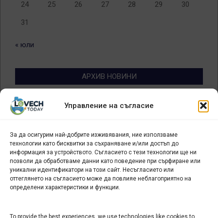
24
25
26
27
28
29
30
31
« юли
АРХИВ НОВИНИ
Архив
Управление на съгласие
новини
За да осигурим най-добрите изживявания, ние използваме
БИЗНЕС
технологии като бисквитки за съхраняване и/или достъп до
информация за устройството. Съгласието с тези технологии ще ни
Арт галерия "Мостове" – магазин за изкуство
позволи да обработваме данни като поведение при сърфиране или
уникални идентификатори на този сайт. Несъгласието или
СЕВЕРОЗАПАДА ИНФОРМАЦИОНЕН БИЗНЕС
оттеглянето на съгласието може да повлияе неблагоприятно на
ТУРИСТИЧЕСКИ КЛЪСТЕР
определени характеристики и функции.
ИНСТИТУЦИИ В ЛОВЕЧ
To provide the best experiences, we use technologies like cookies to