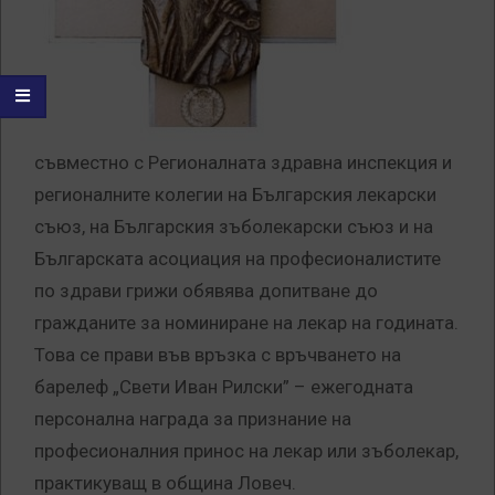
съвместно с Регионалната здравна инспекция и
регионалните колегии на Българския лекарски
съюз, на Българския зъболекарски съюз и на
Българската асоциация на професионалистите
по здрави грижи обявява допитване до
гражданите за номиниране на лекар на годината.
Това се прави във връзка с връчването на
барелеф „Свети Иван Рилски” – ежегодната
персонална награда за признание на
професионалния принос на лекар или зъболекар,
практикуващ в община Ловеч.