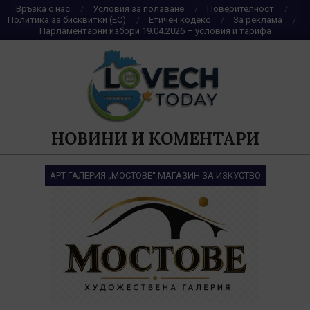
Skip
Връзка с нас
Условия за ползване
Поверителност
Политика за бисквитки (ЕС)
Етичен кодекс
За реклама
to
Парламентарни избори 19.04.2026 – условия и тарифа
content
НОВИНИ И КОМЕНТАРИ
АРТ ГАЛЕРИЯ „МОСТОВЕ“ МАГАЗИН ЗА ИЗКУСТВО