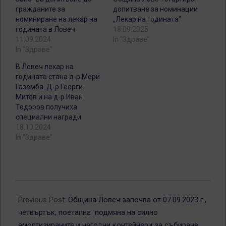
гражданите за
допитване за номинации
номиниране на лекар на
„Лекар на годината“
годината в Ловеч
18.09.2025
11.09.2024
In "Здраве"
In "Здраве"
В Ловеч лекар на
годината стана д-р Мери
Газемба. Д-р Георги
Митев и на д-р Иван
Тодоров получиха
специални награди
18.10.2024
In "Здраве"
2023-
09-
Previous Post:
Община Ловеч започва от 07.09.2023 г.,
07
четвъртък, поетапна подмяна на силно
амортизираните и негодни контейнери за събиране