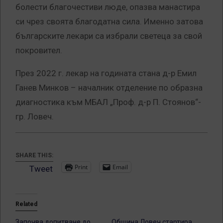
болести благочестиви люде, опазва манастира
си чрез своята благодатна сила. Именно затова
българските лекари са избрали светеца за свой
покровител.
През 2022 г. лекар на годината стана д-р Емил
Ганев Минков – началник отделение по образна
диагностика към МБАЛ „Проф. д-р П. Стоянов“-
гр. Ловеч.
SHARE THIS:
Print
Email
Tweet
Related
Започва допитване до
Община Ловеч стартира