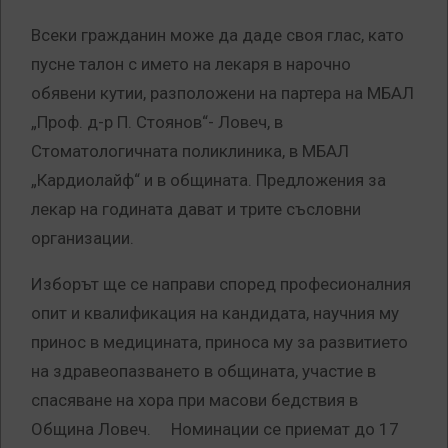
Всеки гражданин може да даде своя глас, като
пусне талон с името на лекаря в нарочно
обявени кутии, разположени на партера на МБАЛ
„Проф. д-р П. Стоянов“- Ловеч, в
Стоматологичната поликлиника, в МБАЛ
„Кардиолайф“ и в общината. Предложения за
лекар на годината дават и трите съсловни
организации.
Изборът ще се направи според професионалния
опит и квалификация на кандидата, научния му
принос в медицината, приноса му за развитието
на здравеопазването в общината, участие в
спасяване на хора при масови бедствия в
Община Ловеч. Номинации се приемат до 17