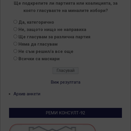
Ще подкрепите ли партията или коалицията, за
която гласувахте на миналите избори?
Да, категорично
Не, защото нищо не направиха
Ще гласувам за различна партия
Няма да гласувам
Не съм решил/а все още
Всички са маскари
Виж резултата
Архив анкети
РЕМИ КОНСУЛТ-92