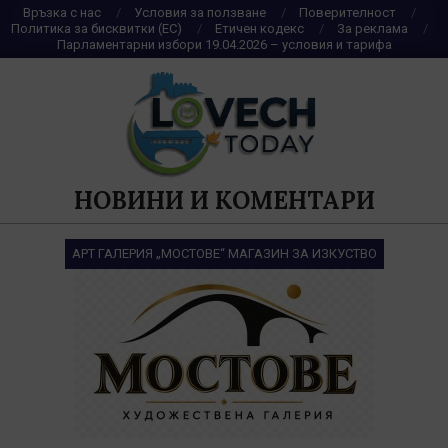
Skip
Връзка с нас
Условия за ползване
Поверителност
Политика за бисквитки (ЕС)
Етичен кодекс
За реклама
to
Парламентарни избори 19.04.2026 – условия и тарифа
content
НОВИНИ И КОМЕНТАРИ
АРТ ГАЛЕРИЯ „МОСТОВЕ“ МАГАЗИН ЗА ИЗКУСТВО