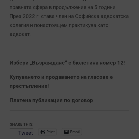
правната сфера в продължение на 5 години.
През 2022 г. става член на Софийска адвокатска
колегия и понастоящем практикува като
адвокат.
Избери „Възраждане“ с бюлетина номер 12!
Купуването и продаването на гласове е
престъпление!
Платена публикация по договор
SHARE THIS:
Print
Email
Tweet