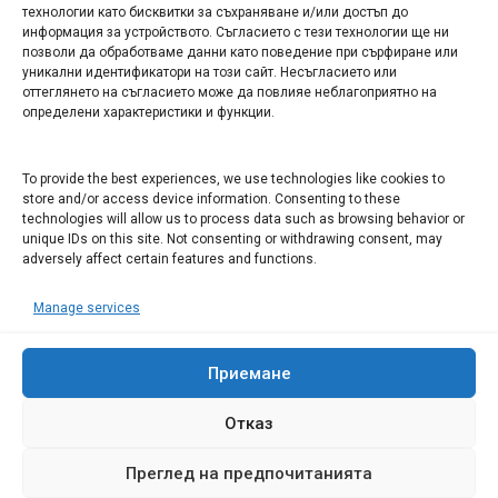
технологии като бисквитки за съхраняване и/или достъп до
информация за устройството. Съгласието с тези технологии ще ни
Арт галерия "Мостове" – магазин за изкуство
позволи да обработваме данни като поведение при сърфиране или
уникални идентификатори на този сайт. Несъгласието или
СЕВЕРОЗАПАДА ИНФОРМАЦИОНЕН БИЗНЕС
оттеглянето на съгласието може да повлияе неблагоприятно на
ТУРИСТИЧЕСКИ КЛЪСТЕР
определени характеристики и функции.
ИНСТИТУЦИИ В ЛОВЕЧ
To provide the best experiences, we use technologies like cookies to
store and/or access device information. Consenting to these
technologies will allow us to process data such as browsing behavior or
Административен съд Ловеч
unique IDs on this site. Not consenting or withdrawing consent, may
adversely affect certain features and functions.
Областна администрация Ловеч
Община Ловеч
Manage services
ОДМВР Ловеч
Окръжен съд Ловеч
Районен съд Ловеч
Приемане
Отказ
Преглед на предпочитанията