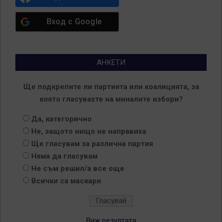
Вход с
Google
АНКЕТИ
Ще подкрепите ли партията или коалицията, за
която гласувахте на миналите избори?
Да, категорично
Не, защото нищо не направиха
Ще гласувам за различна партия
Няма да гласувам
Не съм решил/а все още
Всички са маскари
Виж резултата