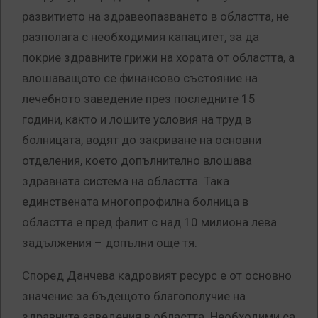
развитието на здравеопазването в областта, не
разполага с необходимия капацитет, за да
покрие здравните грижи на хората от областта, а
влошаващото се финансово състояние на
лечебното заведение през последните 15
години, както и лошите условия на труд в
болницата, водят до закриване на основни
отделения, което допълнително влошава
здравната система на областта. Така
единствената многопрофилна болница в
областта е пред фалит с над 10 милиона лева
задължения – допълни още тя.
Според Данчева кадровият ресурс е от основно
значение за бъдещото благополучие на
здравните заведения в областта. Необходими са