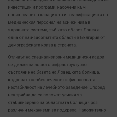
инвестиции и програми, насочени към
повишаване на капацитета и квалификацията на
медицинския персонал на всички нива в
здравната система, тъй като област Ловеч е
една от най-засегнатите области в България от
демографската криза в страната.
Отливът на специализирани медицински кадри
се дължи на лошото инфраструктурно
състояние на базата на Ловешката болница,
кадровата необезпеченост и финансовата
нестабилност на лечебното заведение. Според
нея трябва да се положат усилия за
стабилизиране на областната болница чрез
различни механизми за подкрепа. Наложително