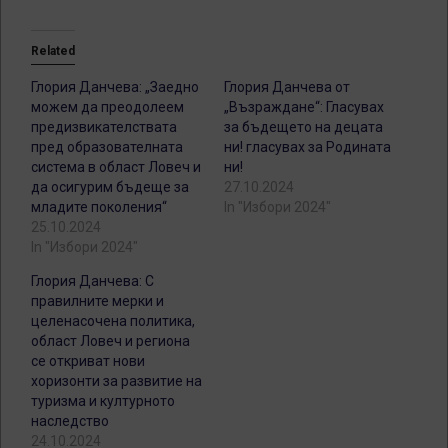
Related
Глория Данчева: „Заедно
Глория Данчева от
можем да преодолеем
„Възраждане“: Гласувах
предизвикателствата
за бъдещето на децата
пред образователната
ни! гласувах за Родината
система в област Ловеч и
ни!
да осигурим бъдеще за
27.10.2024
младите поколения“
In "Избори 2024"
25.10.2024
In "Избори 2024"
Глория Данчева: С
правилните мерки и
целенасочена политика,
област Ловеч и региона
се откриват нови
хоризонти за развитие на
туризма и културното
наследство
24.10.2024