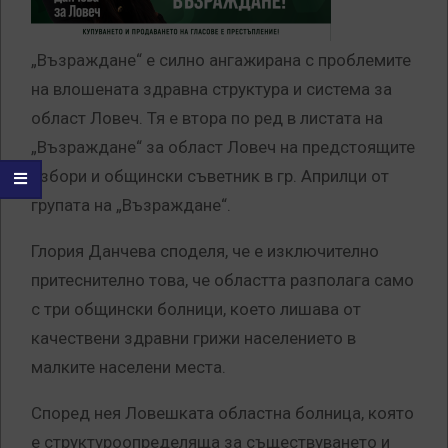
„Възраждане“ е силно ангажирана с проблемите
на влошената здравна структура и система за
област Ловеч. Тя е втора по ред в листата на
„Възраждане“ за област Ловеч на предстоящите
избори и общински съветник в гр. Априлци от
групата на „Възраждане“.
Глория Данчева споделя, че е изключително
притеснително това, че областта разполага само
с три общински болници, което лишава от
качествени здравни грижи населението в
малките населени места.
Според нея Ловешката областна болница, която
е структуроопределяща за съществуването и