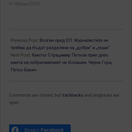
In "Избори 2024"
2024-
10-
Previous Post:
Волгин пред ЕП: Журналистите не
23
трябва да бъдат разделяни на „добри“ и „лоши“
Next Post:
Кметът Страцимир Петков прие днес
кмета на побратименият ни Колашин, Черна Гора,
Петко Бакич
Comments are closed, but
trackbacks
and pingbacks are
open.
Вход с
Facebook