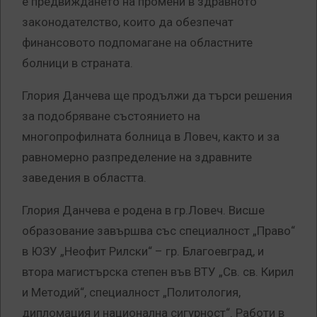
е предвиждането на промени в здравното
законодателство, които да обезпечат
финансовото подпомагане на областните
болници в страната.
Глория Данчева ще продължи да търси решения
за подобряване състоянието на
многопрофилната болница в Ловеч, както и за
равномерно разпределение на здравните
заведения в областта.
Глория Данчева е родена в гр.Ловеч. Висше
образование завършва със специалност „Право“
в ЮЗУ „Неофит Рилски“ – гр. Благоевград, и
втора магистърска степен във ВТУ „Св. св. Кирил
и Методий“, специалност „Политология,
дипломация и национална сигурност“. Работи в