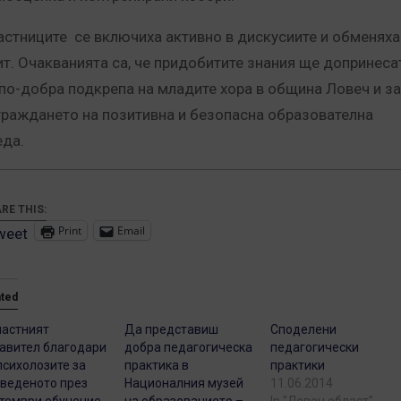
астниците се включиха активно в дискусиите и обменяха
ит. Очакванията са, че придобитите знания ще допринеса
 по-добра подкрепа на младите хора в община Ловеч и за
граждането на позитивна и безопасна образователна
еда.
RE THIS:
Print
Email
weet
ated
астният
Да представиш
Споделени
авител благодари
добра педагогическа
педагогически
психолозите за
практика в
практики
веденото през
Националния музей
11.06.2014