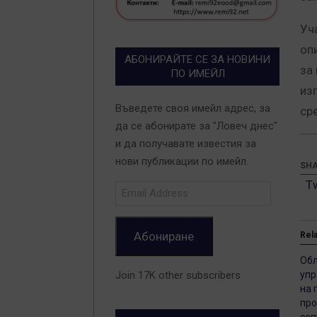
Уч
оп
АБОНИРАЙТЕ СЕ ЗА НОВИНИ
за
ПО ИМЕЙЛ
из
Въведете своя имейл адрес, за
ср
да се абонирате за "Ловеч днес"
и да получавате известия за
нови публикации по имейл.
SHA
T
Email
Address
Абониране
Rel
Обл
Join 17K other subscribers
упр
на 
про