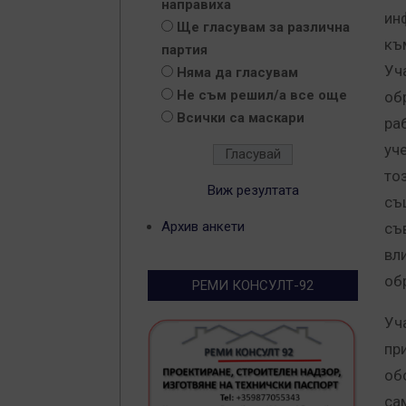
направиха
ин
Ще гласувам за различна
къ
партия
Уч
Няма да гласувам
Не съм решил/а все още
об
Всички са маскари
ра
уч
то
Виж резултата
съ
Архив анкети
съ
вл
об
РЕМИ КОНСУЛТ-92
Уч
пр
об
са