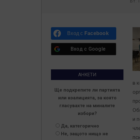
BY:
Вход с
Facebook
Вход с
Google
АНКЕТИ
в 
Ще подкрепите ли партията
ор
или коалицията, за която
пр
гласувахте на миналите
Об
избори?
и 
Да, категорично
чл
Не, защото нищо не
пс