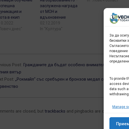
тември обучение
на образованието –
In "Ловеч област"
успешна
заслужена награда
уникация и
от МОН и
ота в екип
вдъхновение
10.2022
02.12.2019
"Ловеч днес"
In "Култура"
За да осиг
бисквитки 
Съгласието
поведение 
Несъгласие
4-
определени
evious Post:
Гражданите да бъдат особено внимателни предвид
лния вятър
xt Post:
„Рокмайл“ със сребърен и бронзов медал от държавно
To provide t
access devic
рвенство
data such as
withdrawing
Manage se
ments are closed, but
trackbacks
and pingbacks are open.
Прие