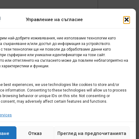
Управление на съгласие
урим най-добрите изживявания, ние използваме технологии като
за съхраняване и/или достъп до информация за устройството.
 с тези технологии ще ни позволи да обработваме данни като
при сърфиране или уникални идентификатори на този сайт.
то или оттеглянето на съгласието може да повлияе неблагоприятно на
 характеристики и функции.
то
he best experiences, we use technologies like cookies to store and/or
e information. Consenting to these technologies will allow us to process
 browsing behavior or unique IDs on this site. Not consenting or
 consent, may adversely affect certain features and functions.
rvices
мане
Отказ
Преглед на предпочитанията