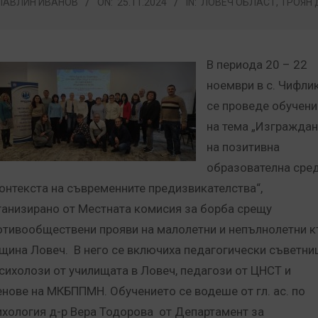
ПАВЛИН ИВАНОВ
ON:
25.11.2024
IN:
ЛОВЕЧ ОБЛАСТ
,
ТРОЯН 
В периода 20 – 22
ноември в с. Чифли
се проведе обучени
на тема „Изгражда
на позитивна
образователна сре
контекста на съвременните предизвикателства“,
ганизирано от Местната комисия за борба срещу
отивообществени прояви на малолетни и непълнолетни 
щина Ловеч. В него се включиха педагогически съветни
психолози от училищата в Ловеч, педагози от ЦНСТ и
енове на МКБППМН. Обучението се водеше от гл. ас. по
ихология д-р Вера Тодорова от Департамент за