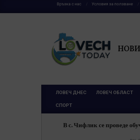
Skip
Връзка с нас
Условия за ползване
to
content
НОВИ
ЛОВЕЧ ДНЕС
ЛОВЕЧ ОБЛАСТ
Primary
СПОРТ
Navigation
Menu
В с. Чифлик се проведе об