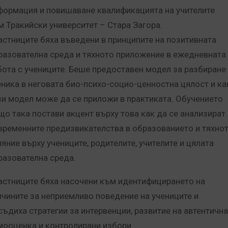
формация и повишаване квалификацията на учителите
м Тракийски университет – Стара Загора.
астниците бяха въведени в принципите на позитивната
разователна среда и тяхното приложение в ежедневната
бота с учениците. Беше предоставен модел за разбиране
еника в неговата био-психо-социо-ценностна цялост и ка
зи модел може да се приложи в практиката. Обучението
що така постави акцент върху това как да се анализират
временните предизвикателства в образованието и тяхно
ияние върху учениците, родителите, учителите и цялата
разователна среда.
астниците бяха насочени към идентифицирането на
ичините за неприемливо поведение на учениците и
съдиха стратегии за интервенции, развитие на автентична
мооценка и контролирани избори.