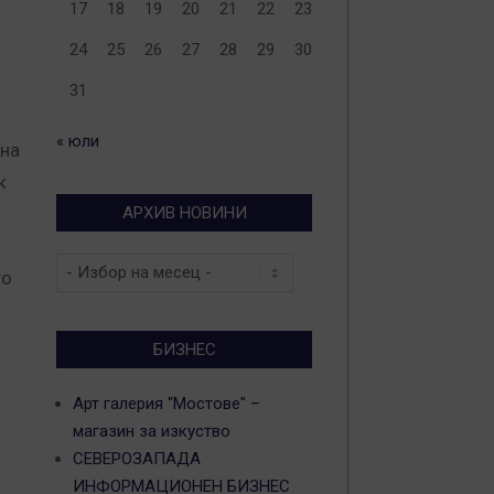
17
18
19
20
21
22
23
24
25
26
27
28
29
30
31
« юли
 на
к
АРХИВ НОВИНИ
Архив
то
новини
БИЗНЕС
Арт галерия "Мостове" –
магазин за изкуство
СЕВЕРОЗАПАДА
ИНФОРМАЦИОНЕН БИЗНЕС