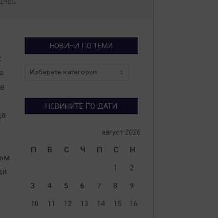
ДНЕС
НОВИНИ ПО ТЕМИ
к
Новини
е
по
не
теми
НОВИНИТЕ ПО ДАТИ
да
август 2026
П
В
С
Ч
П
С
Н
към
1
2
ци
3
4
5
6
7
8
9
10
11
12
13
14
15
16