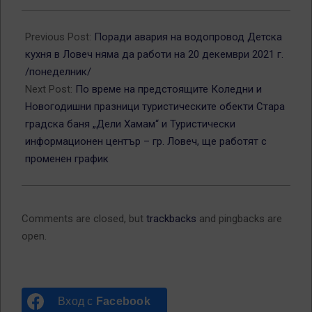
2021-
12-
Previous Post:
Поради авария на водопровод Детска
17
кухня в Ловеч няма да работи на 20 декември 2021 г.
/понеделник/
Next Post:
По време на предстоящите Коледни и
Новогодишни празници туристическите обекти Стара
градска баня „Дели Хамам“ и Туристически
информационен център – гр. Ловеч, ще работят с
променен график
Comments are closed, but
trackbacks
and pingbacks are
open.
Вход с
Facebook