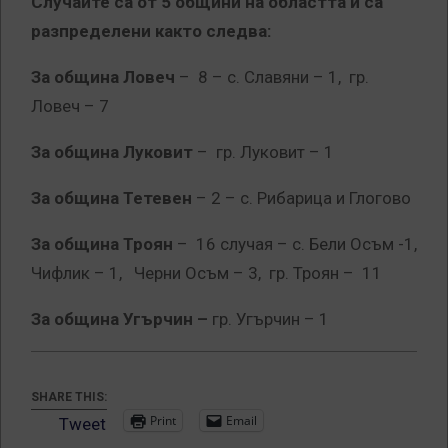
Случаите са от 5 общини на областта и са
разпределени както следва:
За община Ловеч
– 8 – с. Славяни – 1, гр.
Ловеч – 7
За община Луковит
– гр. Луковит – 1
За община Тетевен
– 2 – с. Рибарица и Глогово
За община Троян
– 16 случая – с. Бели Осъм -1,
Чифлик – 1, Черни Осъм – 3, гр. Троян – 11
За община Угърчин –
гр. Угърчин – 1
SHARE THIS:
Print
Email
Tweet