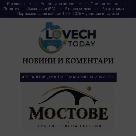
Skip
Връзка с нас
Условия за ползване
Поверителност
Политика за бисквитки (ЕС)
Етичен кодекс
За реклама
to
Парламентарни избори 19.04.2026 – условия и тарифа
content
НОВИНИ И КОМЕНТАРИ
АРТ ГАЛЕРИЯ „МОСТОВЕ“ МАГАЗИН ЗА ИЗКУСТВО