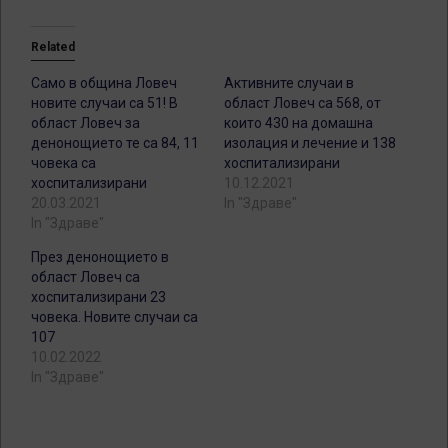
Related
Само в община Ловеч
Активните случаи в
новите случаи са 51! В
област Ловеч са 568, от
област Ловеч за
които 430 на домашна
денонощието те са 84, 11
изолация и лечение и 138
човека са
хоспитализирани
хоспитализирани
10.12.2021
20.03.2021
In "Здраве"
In "Здраве"
През денонощието в
област Ловеч са
хоспитализирани 23
човека. Новите случаи са
107
10.02.2022
In "Здраве"