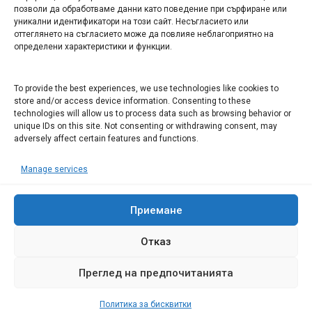
Арт галерия "Мостове" – магазин за изкуство
позволи да обработваме данни като поведение при сърфиране или
уникални идентификатори на този сайт. Несъгласието или
СЕВЕРОЗАПАДА ИНФОРМАЦИОНЕН БИЗНЕС
оттеглянето на съгласието може да повлияе неблагоприятно на
ТУРИСТИЧЕСКИ КЛЪСТЕР
определени характеристики и функции.
ИНСТИТУЦИИ В ЛОВЕЧ
To provide the best experiences, we use technologies like cookies to
store and/or access device information. Consenting to these
technologies will allow us to process data such as browsing behavior or
Административен съд Ловеч
unique IDs on this site. Not consenting or withdrawing consent, may
adversely affect certain features and functions.
Областна администрация Ловеч
Община Ловеч
Manage services
ОДМВР Ловеч
Окръжен съд Ловеч
Районен съд Ловеч
Приемане
Отказ
Преглед на предпочитанията
© 2008 Ловеч днес - новини и коментари Сайтът е собственост на
"Иванов Комюникейшънс" ЕООД Всички права запазени
Политика за бисквитки