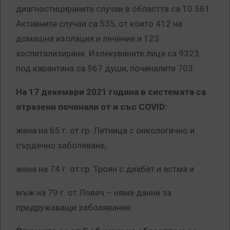
диагностицираните случаи в областта са 10 561.
Активните случаи са 535, от които 412 на
домашна изолация и лечение и 123
хоспитализирани. Излекуваните лица са 9323,
под карантина са 967 души, починалите 703.
На 17 декември 2021 година в системата са
отразени починали от и със COVID:
жена на 65 г. от гр. Летница с онкологично и
сърдечно заболяване,
жена на 74 г. от гр. Троян с диабет и астма и
мъж на 79 г. от Ловеч – няма данни за
придружаващи заболявания.