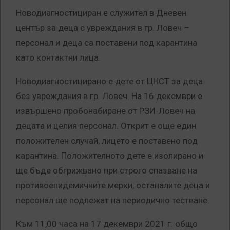
Новодиагностициран е служител в Дневен
център за деца с увреждания в гр. Ловеч –
персонал и деца са поставени под карантина
като контактни лица.
Новодиагностицирано е дете от ЦНСТ за деца
без увреждания в гр. Ловеч. На 16 декември е
извършено пробонабиране от РЗИ-Ловеч на
децата и целия персонал. Открит е още един
положителен случай, лицето е поставено под
карантина. Положителното дете е изолирано и
ще бъде обгрижвано при строго спазване на
противоепидемичните мерки, останалите деца и
персонал ще подлежат на периодично тестване.
Към 11,00 часа на 17 декември 2021 г. общо