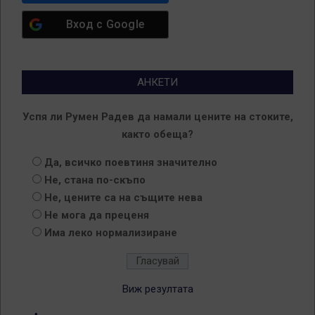
Вход с
Google
АНКЕТИ
Успя ли Румен Радев да намали цените на стоките,
както обеща?
Да, всичко поевтиня значително
Не, стана по-скъпо
Не, цените са на същите нева
Не мога да преценя
Има леко нормализиране
Виж резултата