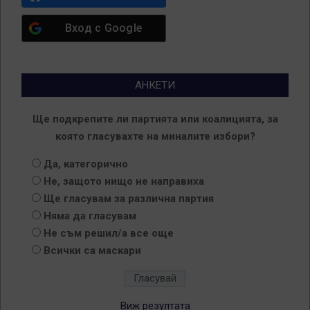
Вход с
Google
АНКЕТИ
Ще подкрепите ли партията или коалицията, за
която гласувахте на миналите избори?
Да, категорично
Не, защото нищо не направиха
Ще гласувам за различна партия
Няма да гласувам
Не съм решил/а все още
Всички са маскари
Виж резултата