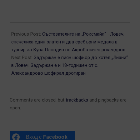
2023-
03-
Previous Post:
Състезателите на „Роксмайл“ –Ловеч,
27
спечелиха един златен и два сребърни медала в
турнир за Купа Пловдив по Акробатичен рокендрол
Next Post:
Задържан е пиян шофьор до хотел „Лиани“
в Ловеч. Задържан е и 18-годишен от с.
Александрово шофирал дрогиран
Comments are closed, but
trackbacks
and pingbacks are
open.
Вход с
Facebook