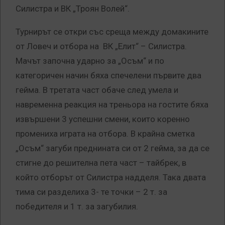
Силистра и ВК „Троян Волей“.
Турнирът се откри със среща между домакините
от Ловеч и отбора на ВК „Елит“ – Силистра.
Мачът започна ударно за „Осъм“ и по
категоричен начин бяха спечелени първите два
гейма. В третата част обаче след умела и
навременна реакция на треньора на гостите бяха
извършени 3 успешни смени, които коренно
промениха играта на отбора. В крайна сметка
„Осъм“ загуби преднината си от 2 гейма, за да се
стигне до решителна пета част – тайбрек, в
който отборът от Силистра надделя. Така двата
тима си разделиха 3- те точки – 2 т. за
победителя и 1 т. за загубилия.