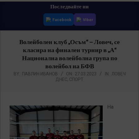
Primary
Последвайте ни
Navigation
Facebook
Viber
Menu
Волейболен клуб „Осъм“ – Ловеч, се
класира на финален турнир в „А“
Национална волейболна група по
волейбол на БФВ
BY:
ПАВЛИН ИВАНОВ
ON:
27.03.2023
IN:
ЛОВЕЧ
ДНЕС
,
СПОРТ
На