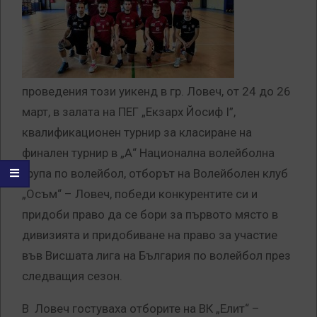
проведения този уикенд в гр. Ловеч, от 24 до 26
март, в залата на ПЕГ „Екзарх Йосиф I”,
квалификационен турнир за класиране на
финален турнир в „А“ Национална волейболна
група по волейбол, отборът на Волейболен клуб
„Осъм“ – Ловеч, победи конкурентите си и
придоби право да се бори за първото място в
дивизията и придобиване на право за участие
във Висшата лига на България по волейбол през
следващия сезон.
В Ловеч гостуваха отборите на ВК „Елит“ –