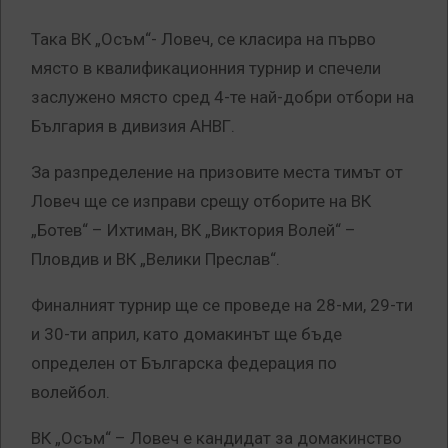
Така ВК „Осъм“- Ловеч, се класира на първо
място в квалификационния турнир и спечели
заслужено място сред 4-те най-добри отбори на
България в дивизия АНВГ.
За разпределение на призовите места тимът от
Ловеч ще се изправи срещу отборите на ВК
„Ботев“ – Ихтиман, ВК „Виктория Волей“ –
Пловдив и ВК „Велики Преслав“.
Финалният турнир ще се проведе на 28-ми, 29-ти
и 30-ти април, като домакинът ще бъде
определен от Българска федерация по
волейбол.
ВК „Осъм“ – Ловеч е кандидат за домакинство