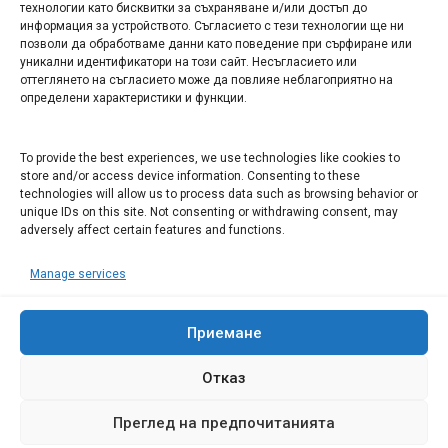
технологии като бисквитки за съхраняване и/или достъп до
информация за устройството. Съгласието с тези технологии ще ни
Арт галерия "Мостове" – магазин за изкуство
позволи да обработваме данни като поведение при сърфиране или
уникални идентификатори на този сайт. Несъгласието или
СЕВЕРОЗАПАДА ИНФОРМАЦИОНЕН БИЗНЕС
оттеглянето на съгласието може да повлияе неблагоприятно на
ТУРИСТИЧЕСКИ КЛЪСТЕР
определени характеристики и функции.
ИНСТИТУЦИИ В ЛОВЕЧ
To provide the best experiences, we use technologies like cookies to
store and/or access device information. Consenting to these
technologies will allow us to process data such as browsing behavior or
Административен съд Ловеч
unique IDs on this site. Not consenting or withdrawing consent, may
adversely affect certain features and functions.
Областна администрация Ловеч
Община Ловеч
Manage services
ОДМВР Ловеч
Окръжен съд Ловеч
Районен съд Ловеч
Приемане
Отказ
Преглед на предпочитанията