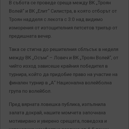
В събота се проведе среща между ВК „Троян
Волей“ и ВК „Елит“ Силистра, в която отборът от
Троян надделя с лекота с 3:0 над видимо
изморения от изтощителния петсетов трилър от
предишната вечер.
Така се стигна до решителния сблъсък в неделя
между ВК „Осъм“ – Ловеч и ВК „Троян Волей“, от
чийто изход зависеше крайния победител в
турнира, който да придобие право на участие на
финален турнир в „А“ Национална волейболна
група по волейбол.
Пред вярната ловешка публика, изпълнила
залата докрай, нашите момчета започнаха
мотивирано и уверено срещата, поведоха и