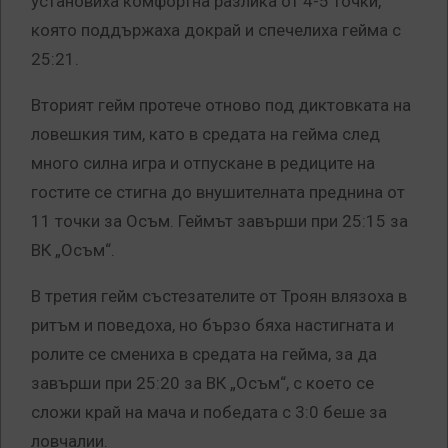
установиха комфортна разлика от 4-5 точки,
която поддържаха докрай и спечелиха гейма с
25:21.
Вторият гейм протече отново под диктовката на
ловешкия тим, като в средата на гейма след
много силна игра и отпускане в редиците на
гостите се стигна до внушителната преднина от
11 точки за Осъм. Геймът завърши при 25:15 за
ВК „Осъм“.
В третия гейм състезателите от Троян влязоха в
ритъм и поведоха, но бързо бяха настигната и
ролите се смениха в средата на гейма, за да
завърши при 25:20 за ВК „Осъм“, с което се
сложи край на мача и победата с 3:0 беше за
ловчалии.