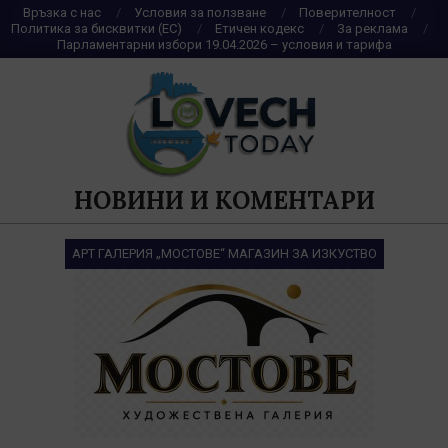
Skip
Връзка с нас
Условия за ползване
Поверителност
Политика за бисквитки (ЕС)
Етичен кодекс
За реклама
to
Парламентарни избори 19.04.2026 – условия и тарифа
content
НОВИНИ И КОМЕНТАРИ
АРТ ГАЛЕРИЯ „МОСТОВЕ“ МАГАЗИН ЗА ИЗКУСТВО