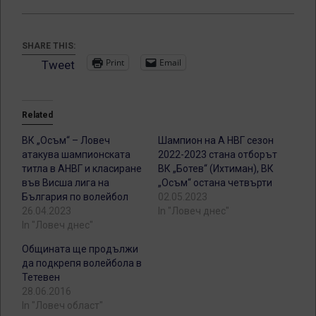
SHARE THIS:
Print
Email
Tweet
Related
ВК „Осъм“ – Ловеч
Шампион на А НВГ сезон
атакува шампионската
2022-2023 стана отборът
титла в АНВГ и класиране
ВК „Ботев“ (Ихтиман), ВК
във Висша лига на
„Осъм“ остана четвърти
България по волейбол
02.05.2023
26.04.2023
In "Ловеч днес"
In "Ловеч днес"
Общината ще продължи
да подкрепя волейбола в
Тетевен
28.06.2016
In "Ловеч област"