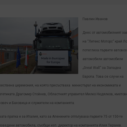
Павлин Иванов
Днес от автомобилният за
на “Литекс Моторс” край Л
потеглиха първите автовоз
автомобили автомобили
„Great Wall“ за Западна
Европа. Това се случи на
жествена церемония, на която присъстваха министърът на икономиката и
ргетиката Драгомир Стойнев, Областният управител Милко Недялков, кметов
Ловеч и Баховица и служители на компанията.
ата пратка е за Италия, като за Апенините отпътуваха първите 75 от 150-те
изведени автомобила, съобщи изп. директор на компанията Илия Терзиев.