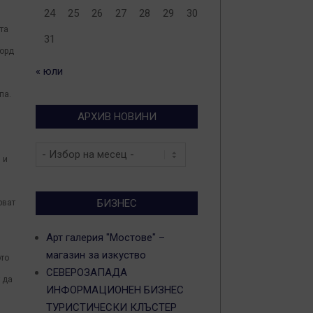
24
25
26
27
28
29
30
та
31
Горд
« юли
па.
АРХИВ НОВИНИ
Архив
 и
новини
БИЗНЕС
рват
Арт галерия "Мостове" –
магазин за изкуство
ото
СЕВЕРОЗАПАДА
 да
ИНФОРМАЦИОНЕН БИЗНЕС
ТУРИСТИЧЕСКИ КЛЪСТЕР