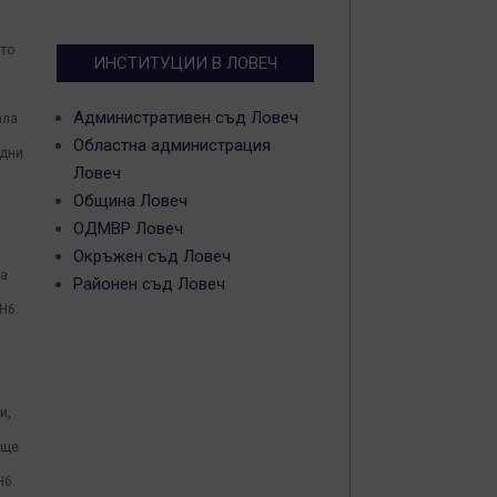
йто
ИНСТИТУЦИИ В ЛОВЕЧ
Административен съд Ловеч
ала
Областна администрация
одни
Ловеч
Община Ловеч
ОДМВР Ловеч
и
Окръжен съд Ловеч
на
Районен съд Ловеч
Н6.
и,
 ще
H6.