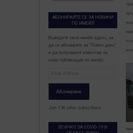
пра
пре
АБОНИРАЙТЕ СЕ ЗА НОВИНИ
мла
ПО ИМЕЙЛ
нам
Въведете своя имейл адрес, за
по 
да се абонирате за "Ловеч днес"
инс
и да получавате известия за
нови публикации по имейл.
Email
Address
Абониране
Join 17K other subscribers
ВСИЧКО ЗА COVID-19 В
при
ОБЛАСТ ЛОВЕЧ