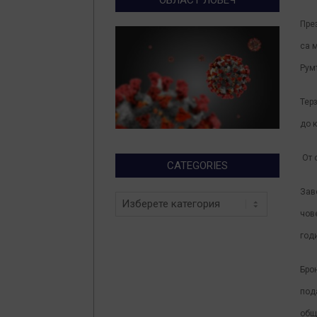
Пре
са 
Рум
Тер
до к
От 
CATEGORIES
Зав
Categories
чов
год
Бро
под
общ