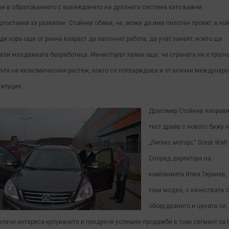
ви в образованието с въвеждането на дуалната система като важни
дпоставки за развитие. Стойнев обяви, че, може да има пилотен проект, в ко
ди хора още от ранна възраст да започнат работа, да учат занаят, което ще
али младежката безработица. Министърът заяви още, че страната ни е тръгн
пътя на икономическия растеж, което се потвърждава и от всички междунар
титуции.
Драгомир Стойнев направ
тест драйв с новото бижу 
„Литекс моторс“ Great Wall 
Според директора на
компанията Илия Терзиев,
този модел, с качествата с
оборудването и цената си,
влече интереса купувачите и предрече успешни продажби в този сегмент за 