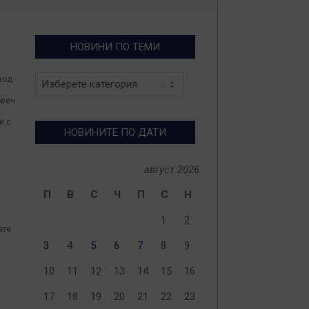
НОВИНИ ПО ТЕМИ
Новини
вод
по
овеч
теми
и с
НОВИНИТЕ ПО ДАТИ
август 2026
П
В
С
Ч
П
С
Н
1
2
ете
3
4
5
6
7
8
9
10
11
12
13
14
15
16
17
18
19
20
21
22
23