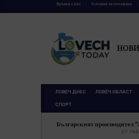
Skip
Връзка с нас
Условия за ползване
to
content
НОВИ
ЛОВЕЧ ДНЕС
ЛОВЕЧ ОБЛАСТ
Primary
СПОРТ
Navigation
Menu
Българският производител “Л
BY:
ПАВ