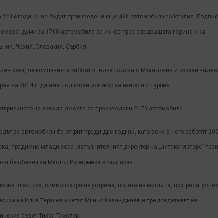
з 2014 година ще бъдат произведени още 460 автомобила за Италия. Подпи
меморандуми за 1700 автомобила за износ през следващата година и за
ъния, Чехия, Словакия, Сърбия.
зиев каза, че компанията работи от една година с Македония и изрази наде
рая на 2014 г. да има подписан договор за износ и с Турция.
откриването на завода до сега са произведени 2170 автомобила.
одът за автомобили бе открит преди две години, като вече в него работят 20
ека, предимно млади хора. Изпълнителният директор на „Литекс Моторс“ тази
ина бе обявен за Мистър Икономика в България.
нзова пластика, символизираща устрема, полета на мисълта, прогреса, успех
ариха на Илия Терзиев кметът Минчо Казанджиев и председателят на
инския съвет Тихол Тихолов.