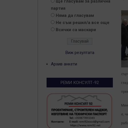
Ще гласувам за различна
партия
Няма да гласувам
Не съм решил/а все още
Всички са маскари
Виж резултата
Архив анкети
съу
РЕМИ КОНСУЛТ-92
гле
прех
Мин
е, 
раб