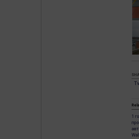
SHA
T
Rel
1 г
про
авт
Wal