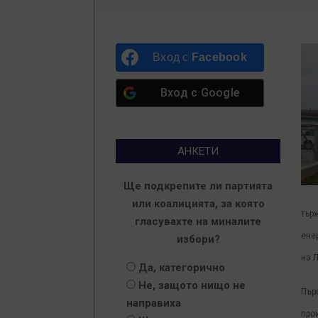
Вход с
Facebook
Вход с
Google
АНКЕТИ
Ще подкрепите ли партията
или коалицията, за която
тър
гласувахте на миналите
ене
избори?
на 
Да, категорично
Не, защото нищо не
Първ
направиха
про