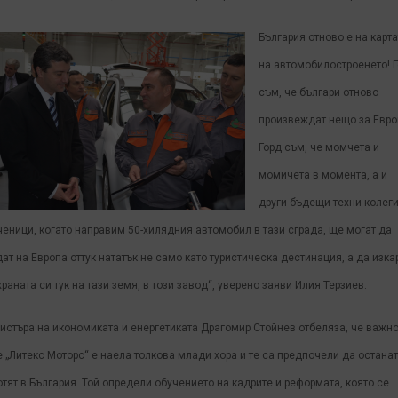
България отново е на карта
на автомобилостроенето! 
съм, че българи отново
произвеждат нещо за Евро
Горд съм, че момчета и
момичета в момента, а и
други бъдещи техни колеги
ченици, когато направим 50-хилядния автомобил в тази сграда, ще могат да
дат на Европа оттук нататък не само като туристическа дестинация, а да изка
раната си тук на тази земя, в този завод“, уверено заяви Илия Терзиев.
истъра на икономиката и енергетиката Драгомир Стойнев отбеляза, че важн
че „Литекс Моторс“ е наела толкова млади хора и те са предпочели да останат
отят в България. Той определи обучението на кадрите и реформата, която се