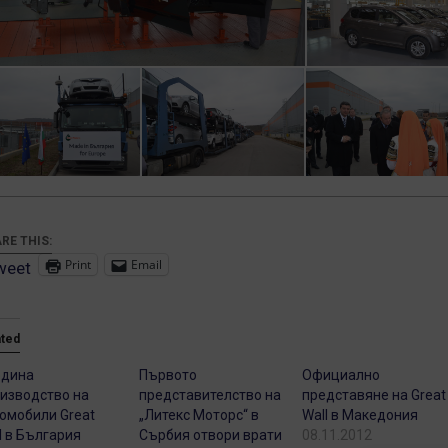
RE THIS:
Print
Email
weet
ated
одина
Първото
Официално
изводство на
представителство на
представяне на Great
омобили Great
„Литекс Моторс“ в
Wall в Македония
l в България
Сърбия отвори врати
08.11.2012