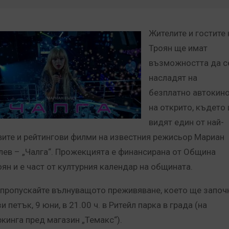
Жителите и гостите 
Троян ще имат
възможността да с
насладят на
безплатно автокин
на открито, където
видят един от най-
вите и рейтингови филми на известния режисьор Мариан
лев – „Чалга“. Прожекцията е финансирана от Община
оян и е част от културния календар на общината.
 пропускайте вълнуващото преживяване, което ще започ
и петък, 9 юни, в 21.00 ч. в Ритейл парка в града (на
ркинга пред магазин „Темакс“).