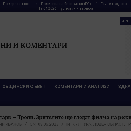
Поверителност
Политика за бисквитки (ЕС)
Етичен кодекс
19.04.2026 – условия и тарифа
АРТ 
НИ И КОМЕНТАРИ
ОБЩИНСКИ СЪВЕТ
КОМЕНТАРИ И АНАЛИЗИ
ЗДРА
парк – Троян. Зрителите ще гледат филма на реж
ИН ИВАНОВ
ON:
08.06.2023
IN:
КУЛТУРА
,
ЛОВЕЧ ОБЛАСТ
,
ТР