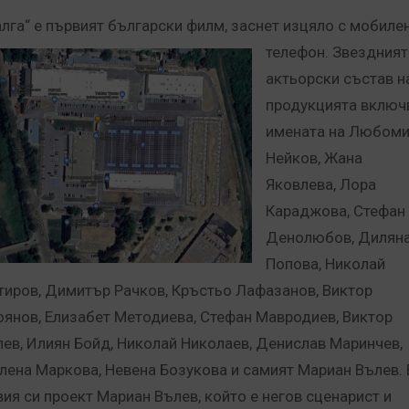
алга“ е първият български филм, заснет изцяло с мобиле
телефон.
Звездният
актьорски състав н
продукцията включ
имената на Любом
Нейков, Жана
Яковлева, Лора
Караджова, Стефан
Денолюбов, Дилян
Попова, Николай
тиров, Димитър Рачков, Кръстьо Лафазанов, Виктор
оянов, Елизабет Методиева, Стефан Мавродиев, Виктор
лев, Илиян Бойд, Николай Николаев, Денислав Маринчев,
лена Маркова, Невена Бозукова и самият Мариан Вълев. 
вия си проект Мариан Вълев, който е негов сценарист и