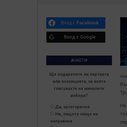
Вход с
Facebook
Вход с
Google
АНКЕТИ
Ще подкрепите ли партията
но
или коалицията, за която
Въ
гласувахте на миналите
Тр
избори?
Не
Да, категорично
тоз
Не, защото нищо не
направиха
па