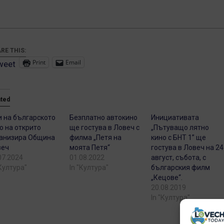
RE THIS:
Print
Email
weet
ated
 на българското
Безплатно автокино
Инициативата
о на открито
ще гостува в Ловеч с
„Пътуващо лятно
анизира Община
филма „Петя на
кино с БНТ 1” ще
веч
моята Петя“
гостува в Ловеч на 24
07.2024
01.08.2022
август, събота, с
"Култура"
In "Култура"
българския филм
„Кецове“.
20.08.2019
In "Култура"