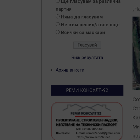
Ще гласувам за различна
„Ч
партия
Няма да гласувам
Не съм решил/а все още
Всички са маскари
Виж резултата
Архив анкети
РЕМИ КОНСУЛТ-92
Со
Ст
Ка
Ми
но