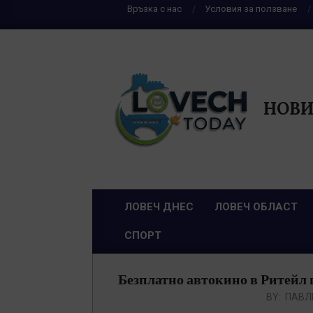
Skip
Връзка с нас
Условия за ползване
to
content
НОВИ
ЛОВЕЧ ДНЕС
ЛОВЕЧ ОБЛАСТ
Primary
СПОРТ
Navigation
Menu
Безплатно автокино в Ритейл 
BY:
ПАВЛ