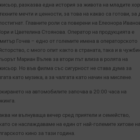
жисьор, разказва една история за живота на младите хор
техните мечти и ценности, за това на какво са готови, за 
 постигнат. Главните роли са поверени на Елеонора Ивано
Нори и Цветелина Стоянова. Оператор на продукцията е
митър Гочев – едно от големите имена в операторското
йсторство, с много опит както в страната, така и в чужби
тьорът Мариан Вълев за втори път влиза в ролята на
жисьор. Но във филма със сигурност не става дума за
гата като музика, а за чалгата като начин на мислене.
ркирането на автомобилите започва в 20:00 часа на
ркинга.
аква ни вълнуваща вечер сред приятели и семейство,
като се наслаждаваме на един от най-големите хитове н
лгарското кино за тази година.