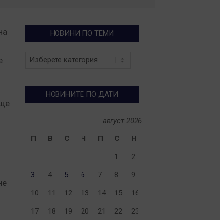
на
НОВИНИ ПО ТЕМИ
Новини
е
по
теми
о
НОВИНИТЕ ПО ДАТИ
 ще
август 2026
П
В
С
Ч
П
С
Н
1
2
3
4
5
6
7
8
9
не
10
11
12
13
14
15
16
17
18
19
20
21
22
23