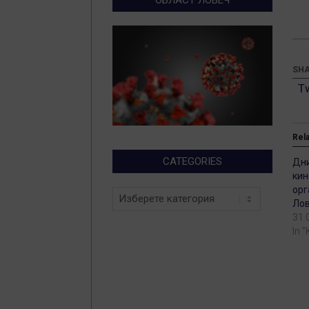
SHA
T
Rel
CATEGORIES
Дни
кин
орг
Categories
Ло
31.
In 