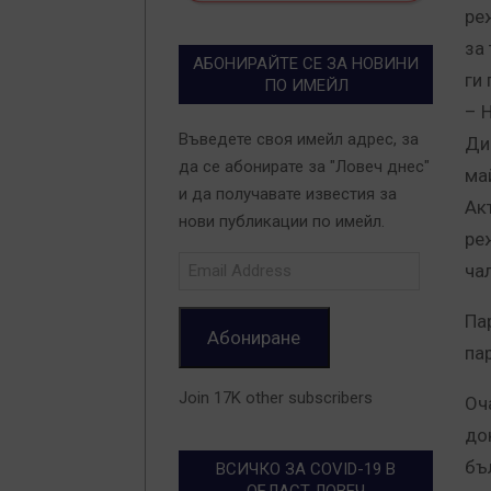
ре
за 
АБОНИРАЙТЕ СЕ ЗА НОВИНИ
ги
ПО ИМЕЙЛ
– 
Въведете своя имейл адрес, за
Ди
да се абонирате за "Ловеч днес"
ма
и да получавате известия за
Ак
нови публикации по имейл.
ре
Email
чал
Address
Па
Абониране
па
Join 17K other subscribers
Оч
до
бъ
ВСИЧКО ЗА COVID-19 В
ОБЛАСТ ЛОВЕЧ