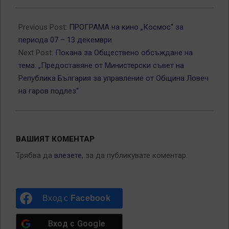
2018-
12-
Previous Post:
ПРОГРАМА на кино „Космос“ за
11
периода 07 – 13 декември
Next Post:
Покана за Обществено обсъждане на
тема: „Предоставяне от Министерски съвет на
Република България за управление от Община Ловеч
на гаров подлез“
ВАШИЯТ КОМЕНТАР
Трябва да
влезете
, за да публикувате коментар.
Вход с
Facebook
Вход с
Google