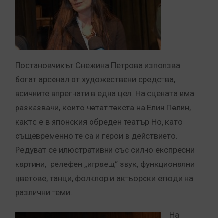
Постановчикът Снежина Петрова използва
богат арсенал от художествени средства,
всичките впрегнати в една цел. На сцената има
разказвачи, които четат текста на Елин Пелин,
както е в японския обреден театър Но, като
същевременно те са и герои в действието.
Редуват се илюстративни със силно експресни
картини, релефен „играещ“ звук, функционални
цветове, танци, фолклор и актьорски етюди на
различни теми.
На