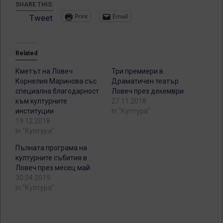
SHARE THIS:
Print
Email
Tweet
Related
Кметът на Ловеч
Три премиери в
Корнелия Маринова със
Драматичен театър
специална благодарност
Ловеч през декември
към културните
27.11.2018
институции
In "Култура"
19.12.2018
In "Култура"
Пълната програма на
културните събития в
Ловеч през месец май
30.04.2019
In "Култура"