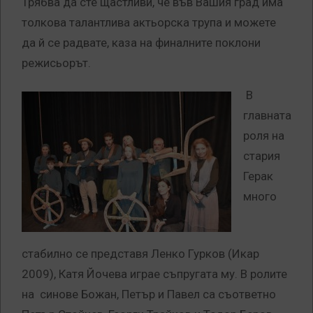
Трябва да сте щастливи, че във Вашия град има
толкова талантлива актьорска трупа и можете
да й се радвате, каза на финалните поклони
режисьорът.
В
главната
роля на
стария
Герак
много
стабилно се представя Ленко Гурков (Икар
2009), Катя Йочева играе съпругата му. В ролите
на синове Божан, Петър и Павел са съответно