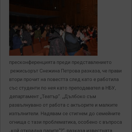
пресконференцията преди представлението
режисьорът Снежина Петрова разказа, че прави
втори прочит на повестта след като е работила
със студенти по нея като преподавател в НБУ,
департамент „Театър“. „Дълбоко съм
развълнувано от работа с актьорите и малките
изпълнители. Надявам се стигнем до семейните
огнища с тази проблематика, особено с въпроса
„кой открадна парите“?“, разказа известната