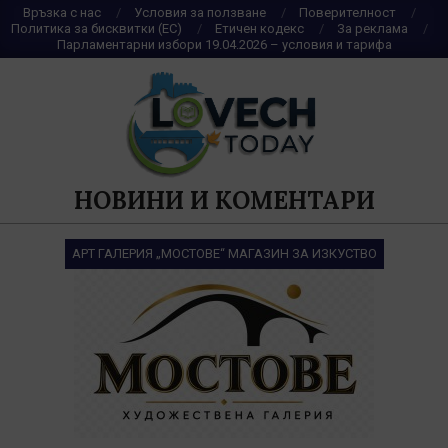
Skip
Връзка с нас
Условия за ползване
Поверителност
Политика за бисквитки (ЕС)
Етичен кодекс
За реклама
to
Парламентарни избори 19.04.2026 – условия и тарифа
content
НОВИНИ И КОМЕНТАРИ
АРТ ГАЛЕРИЯ „МОСТОВЕ“ МАГАЗИН ЗА ИЗКУСТВО