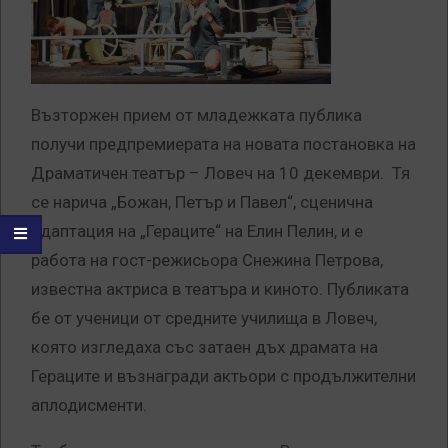
Възторжен прием от младежката публика
получи предпремиерата на новата постановка на
Драматичен театър – Ловеч на 10 декември. Тя
се нарича „Божан, Петър и Павел“, сценична
адаптация на „Гераците“ на Елин Пелин, и е
работа на гост-режисьора Снежина Петрова,
известна актриса в театъра и киното. Публиката
бе от ученици от средните училища в Ловеч,
която изгледаха със затаен дъх драмата на
Гераците и възнагради актьори с продължителни
аплодисменти.