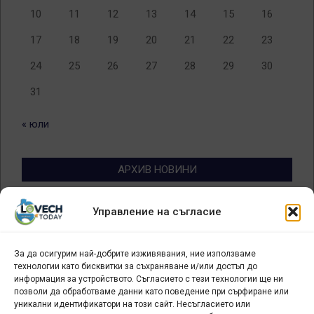
10
11
12
13
14
15
16
17
18
19
20
21
22
23
24
25
26
27
28
29
30
31
« юли
АРХИВ НОВИНИ
Архив
Управление на съгласие
новини
За да осигурим най-добрите изживявания, ние използваме
БИЗНЕС
технологии като бисквитки за съхраняване и/или достъп до
информация за устройството. Съгласието с тези технологии ще ни
Арт галерия "Мостове" – магазин за изкуство
позволи да обработваме данни като поведение при сърфиране или
уникални идентификатори на този сайт. Несъгласието или
СЕВЕРОЗАПАДА ИНФОРМАЦИОНЕН БИЗНЕС