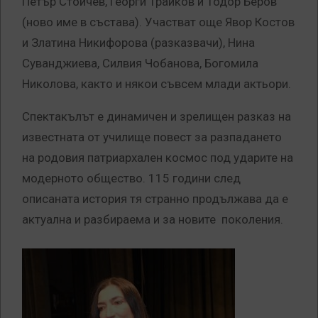
Петър Стойчев, Георги Трайков и Тодор Беров
(ново име в състава). Участват още Явор Костов
и Златина Никифорова (разказвачи), Нина
Суванджиева, Силвия Чобанова, Богомила
Николова, както и някои съвсем млади актьори.
Спектакълът е динамичен и зрелищен разказ на
известната от училище повест за разпадането
на родовия патриархален космос под ударите на
модерното общество. 115 години след
описаната история тя странно продължава да е
актуална и разбираема и за новите поколения.